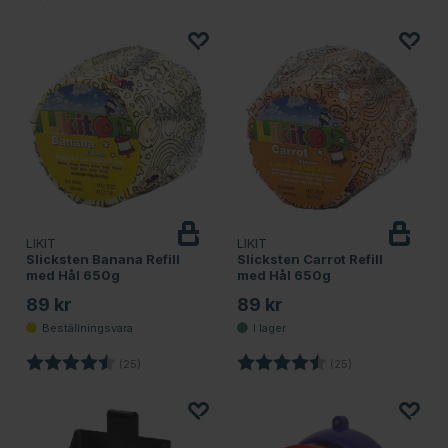
LIKIT
LIKIT
Slicksten Banana Refill
Slicksten Carrot Refill
med Hål 650g
med Hål 650g
89 kr
89 kr
Betyg:
4.2 utav 5 stjärnor
Betyg:
4.2 utav 5 stjärn
(25)
(25)