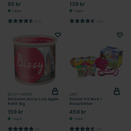
65 kr
139 kr
Betyg:
4.6 utav 5 stjärnor
Betyg:
4.7 utav 5 stjärn
(23)
(26)
BIZZY HORSE
LIKIT
Slicksten Bizzy Lick Apple
Starter Kit Nivå 1
Refill 1kg
Rosa/Glitter
159 kr
459 kr
Betyg:
5.0 utav 5 stjärnor
Betyg:
4.5 utav 5 stjärno
(3)
(17)