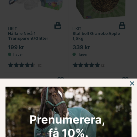
LIKIT
LIKIT
Hållare Nivå 1
Stallboll GranoLo Apple
Transparent/Glitter
1,5kg
199 kr
339 kr
Betyg:
4.2 utav 5 stjärnor
Betyg:
5.0 utav 5 stjärnor
(10)
(2)