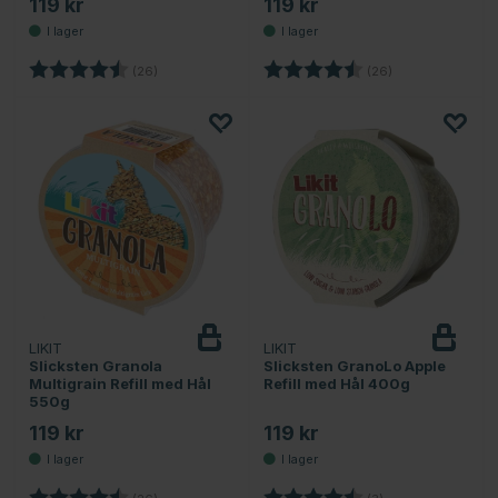
119 kr
119 kr
Betyg:
4.7 utav 5 stjärnor
Betyg:
4.7 utav 5 stjärn
(26)
(26)
LIKIT
LIKIT
Slicksten Granola
Slicksten GranoLo Apple
Multigrain Refill med Hål
Refill med Hål 400g
550g
119 kr
119 kr
Betyg:
4.7 utav 5 stjärnor
Betyg:
4.7 utav 5 stjärno