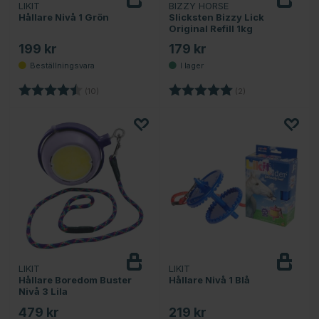
LIKIT
BIZZY HORSE
Hållare Nivå 1 Grön
Slicksten Bizzy Lick
Original Refill 1kg
199 kr
179 kr
Betyg:
4.2 utav 5 stjärnor
Betyg:
5.0 utav 5 stjärnor
(10)
(2)
LIKIT
LIKIT
Hållare Boredom Buster
Hållare Nivå 1 Blå
Nivå 3 Lila
479 kr
219 kr