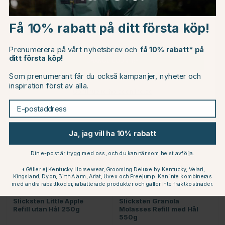
Choose country
LIKIT
LIKIT
Slicksten Mango Refill
Stallboll Granola Mixed
med Hål 650g
Berry 1,6kg
Få 10% rabatt på ditt första köp!
EU
89 kr
319 kr
Prenumerera på vårt nyhetsbrev och
få 10% rabatt* på
ditt första köp!
CHANGE COUNTRY
Betyg:
5.0 utav 5 stjärnor
Betyg:
4.3 utav 5 stjärn
(2)
(24)
Som prenumerant får du också kampanjer, nyheter och
inspiration först av alla.
Continue to horseonline.se
E-postaddress
Ja, jag vill ha 10% rabatt
Din e-post är trygg med oss, och du kan när som helst avfölja.
*Gäller ej Kentucky Horsewear, Grooming Deluxe by Kentucky, Velari,
Kingsland, Dyon, Birth Alarm, Ariat, Uvex och Freejump. Kan inte kombineras
med andra rabattkoder, rabatterade produkter och gäller inte fraktkostnader.
LIKIT
LIKIT
Slicksten Little Apple
Slicksten Granola
Refill utan Hål 250g
Molasses Refill med Hål
550g