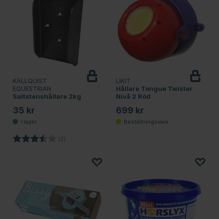
KÄLLQUIST
LIKIT
EQUESTRIAN
Hållare Tongue Twister
Saltstenshållare 2kg
Nivå 2 Röd
35 kr
699 kr
Betyg:
3.7 utav 5 stjärnor
(3)