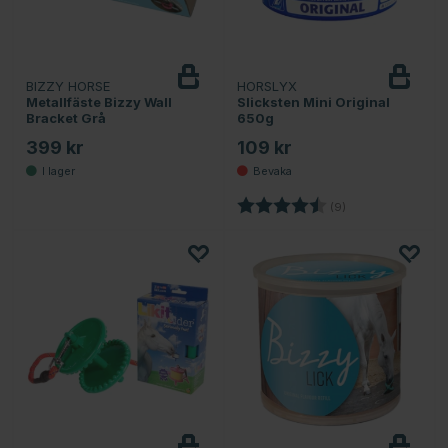
BIZZY HORSE
HORSLYX
Bevaka
Metallfäste Bizzy Wall
Slicksten Mini Original
Bracket Grå
650g
399 kr
109 kr
Betyg:
4.8 utav 5 stjärno
(9)