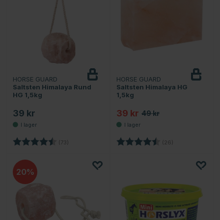
HORSE GUARD
HORSE GUARD
Saltsten Himalaya Rund
Saltsten Himalaya HG
HG 1,5kg
1,5kg
39 kr
39 kr
49 kr
Betyg:
4.8 utav 5 stjärnor
Betyg:
4.6 utav 5 stjärn
(73)
(26)
20