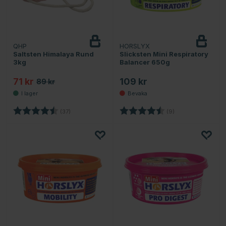
QHP
HORSLYX
Bevaka
Saltsten Himalaya Rund
Slicksten Mini Respiratory
3kg
Balancer 650g
71 kr
109 kr
89 kr
Betyg:
4.8 utav 5 stjärnor
Betyg:
4.7 utav 5 stjärno
(37)
(9)