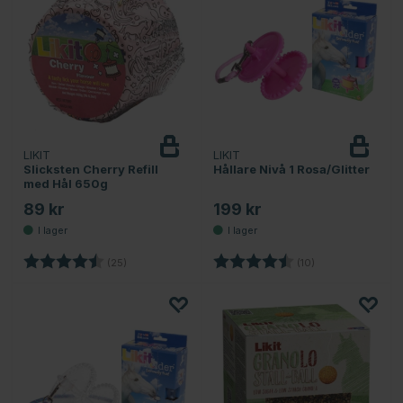
LIKIT
LIKIT
Slicksten Cherry Refill
Hållare Nivå 1 Rosa/Glitter
med Hål 650g
89 kr
199 kr
Betyg:
4.2 utav 5 stjärnor
Betyg:
4.2 utav 5 stjärno
(25)
(10)