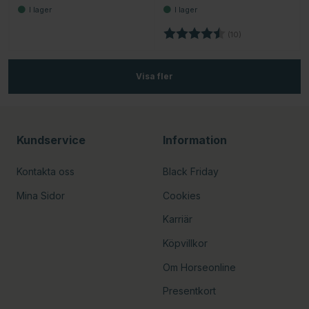
Betyg:
4.2 utav 5 stjärno
(10)
Visa fler
Kundservice
Information
Kontakta oss
Black Friday
Mina Sidor
Cookies
Karriär
Köpvillkor
Om Horseonline
Presentkort