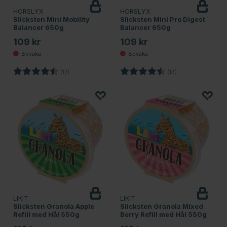
HORSLYX
HORSLYX
Bevaka
Bevaka
Slicksten Mini Mobility
Slicksten Mini Pro Digest
Balancer 650g
Balancer 650g
109 kr
109 kr
Betyg:
4.8 utav 5 stjärnor
Betyg:
4.8 utav 5 stjärno
(17)
(13)
LIKIT
LIKIT
Slicksten Granola Apple
Slicksten Granola Mixed
Refill med Hål 550g
Berry Refill med Hål 550g