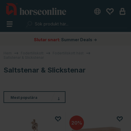
Slutar snart:
Summer Deals →
Hem
Fodertillskott
Fodertillskott häst
Saltstenar & Slickstenar
Saltstenar & Slickstenar
Mest populära
20