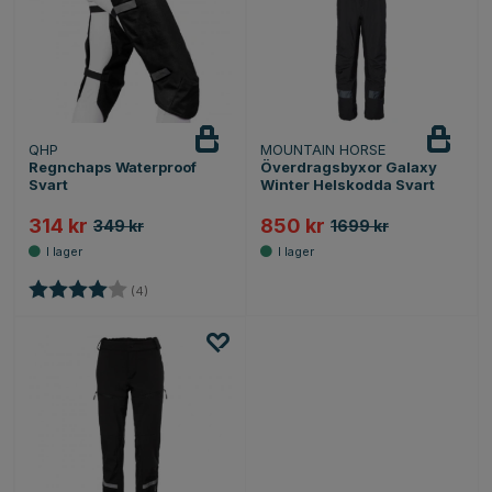
QHP
MOUNTAIN HORSE
Regnchaps Waterproof
Överdragsbyxor Galaxy
Svart
Winter Helskodda Svart
314 kr
850 kr
349 kr
1699 kr
Betyg:
4.0 utav 5 stjärnor
(4)