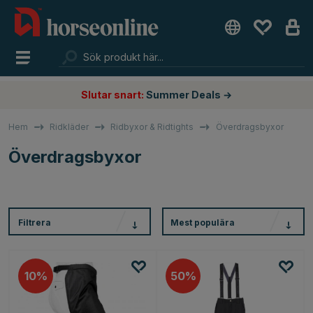
Slutar snart:
Summer Deals →
Hem
Ridkläder
Ridbyxor & Ridtights
Överdragsbyxor
Överdragsbyxor
Filtrera
Mest populära
10
50