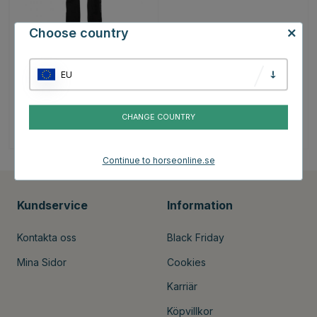
Choose country
MOUNTAIN HORSE
Överdragsbyxor Artax
Softshell Svart
EU
999 kr
CHANGE COUNTRY
Betyg:
4.2 utav 5 stjärnor
(13)
Continue to horseonline.se
Kundservice
Information
Kontakta oss
Black Friday
Mina Sidor
Cookies
Karriär
Köpvillkor