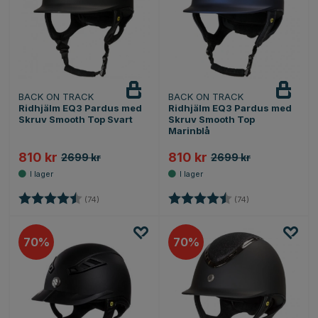
BACK ON TRACK
BACK ON TRACK
Ridhjälm EQ3 Pardus med
Ridhjälm EQ3 Pardus med
Skruv Smooth Top Svart
Skruv Smooth Top
Marinblå
810 kr
810 kr
2699 kr
2699 kr
Betyg:
4.1 utav 5 stjärnor
Betyg:
4.1 utav 5 stjärno
(74)
(74)
70
70