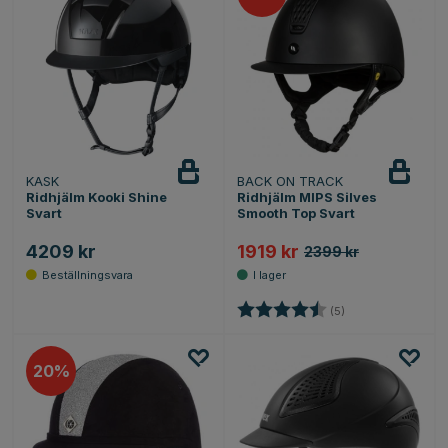
KASK
BACK ON TRACK
Ridhjälm Kooki Shine
Ridhjälm MIPS Silves
Svart
Smooth Top Svart
4209 kr
1919 kr
2399 kr
Betyg:
4.8 utav 5 stjärno
(5)
20