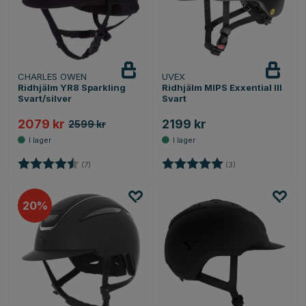
CHARLES OWEN
UVEX
Ridhjälm YR8 Sparkling
Ridhjälm MIPS Exxential III
Svart/silver
Svart
2079 kr
2199 kr
2599 kr
Betyg:
4.9 utav 5 stjärnor
Betyg:
5.0 utav 5 stjärnor
(7)
(3)
20