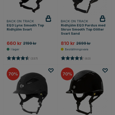
BACK ON TRACK
BACK ON TRACK
EQ3 Lynx Smooth Top
Ridhjälm EQ3 Pardus med
Ridhjälm Svart
Skruv Smooth Top Glitter
Svart Sand
660 kr
810 kr
2199 kr
2699 kr
Betyg:
4.7 utav 5 stjärnor
Betyg:
4.6 utav 5 stjärn
(337)
(63)
70
70