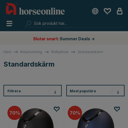
Slutar snart:
Summer Deals →
Hem
Ridutrustning
Ridhjälmar
Standardskärm
Standardskärm
Filtrera
Mest populära
70
70