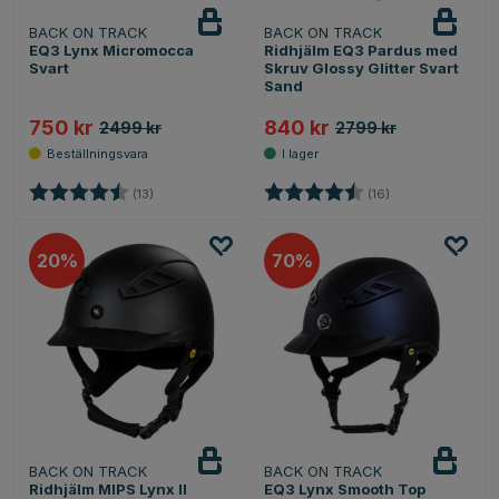
BACK ON TRACK
BACK ON TRACK
EQ3 Lynx Micromocca
Ridhjälm EQ3 Pardus med
Svart
Skruv Glossy Glitter Svart
Sand
750 kr
840 kr
2499 kr
2799 kr
Betyg:
4.8 utav 5 stjärnor
Betyg:
4.8 utav 5 stjärn
(13)
(16)
20
70
BACK ON TRACK
BACK ON TRACK
Ridhjälm MIPS Lynx II
EQ3 Lynx Smooth Top