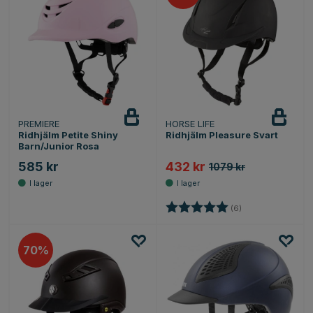
PREMIERE
HORSE LIFE
Ridhjälm Petite Shiny
Ridhjälm Pleasure Svart
Barn/Junior Rosa
585 kr
432 kr
1079 kr
Betyg:
5.0 utav 5 stjärno
(6)
70