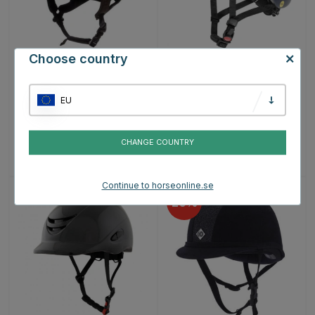
Choose country
BACK ON TRACK
UVEX
EQ3 Lynx Smooth Top
Ridhjälm MIPS Exxential III
Ridhjälm Brun
Marinblå
EU
660 kr
2199 kr
2199 kr
CHANGE COUNTRY
Betyg:
4.7 utav 5 stjärnor
Betyg:
5.0 utav 5 stjärnor
(337)
(3)
Continue to horseonline.se
20