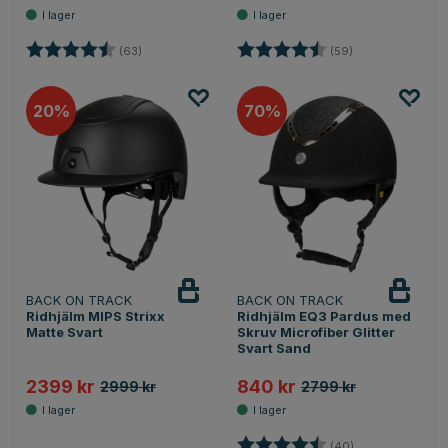
Betyg:
4.6 utav 5 stjärnor
Betyg:
4.6 utav 5 stjärn
(63)
(59)
20
70
BACK ON TRACK
BACK ON TRACK
Ridhjälm MIPS Strixx
Ridhjälm EQ3 Pardus med
Matte Svart
Skruv Microfiber Glitter
Svart Sand
2399 kr
840 kr
2999 kr
2799 kr
Betyg:
4.6 utav 5 stjärn
(40)