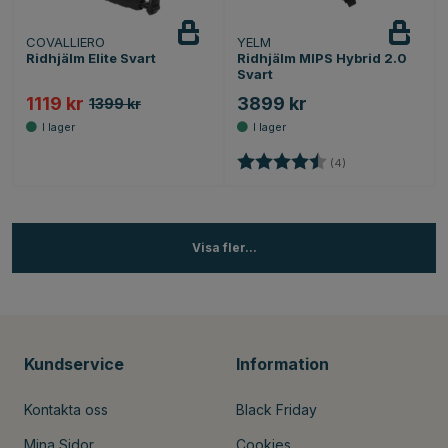
COVALLIERO
YELM
Ridhjälm Elite Svart
Ridhjälm MIPS Hybrid 2.0
Svart
1119 kr
3899 kr
1399 kr
Betyg:
4.3 utav 5 stjärno
(4)
Visa fler...
Kundservice
Information
Kontakta oss
Black Friday
Mina Sidor
Cookies