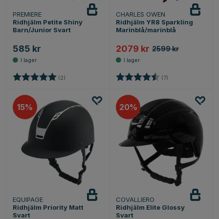
PREMIERE
CHARLES OWEN
Ridhjälm Petite Shiny
Ridhjälm YR8 Sparkling
Barn/Junior Svart
Marinblå/marinblå
585 kr
2079 kr
2599 kr
Betyg:
5.0 utav 5 stjärnor
Betyg:
4.9 utav 5 stjärnor
(2)
(7)
15
20
EQUIPAGE
COVALLIERO
Ridhjälm Priority Matt
Ridhjälm Elite Glossy
Svart
Svart