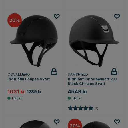
20
COVALLIERO
SAMSHIELD
Ridhjälm Eclipse Svart
Ridhjälm Shadowmatt 2.0
Black Chrome Svart
1031 kr
4549 kr
1289 kr
Betyg:
5.0 utav 5 stjärnor
(7)
20