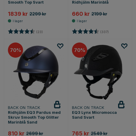
Smooth Top Svart
Ridhjälm Marinblå
1839 kr
660 kr
2299 kr
2199 kr
Betyg:
4.8 utav 5 stjärnor
Betyg:
4.7 utav 5 stjär
(23)
(337)
70
70
BACK ON TRACK
BACK ON TRACK
Ridhjälm EQ3 Pardus med
EQ3 Lynx Micromocca
Skruv Smooth Top Glitter
Sand Svart
Marinblå Sand
810 kr
765 kr
2699 kr
2549 kr