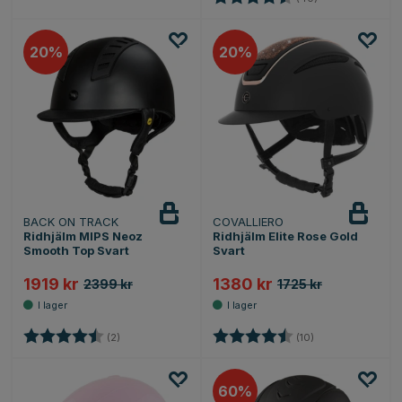
20
20
BACK ON TRACK
COVALLIERO
Ridhjälm MIPS Neoz
Ridhjälm Elite Rose Gold
Smooth Top Svart
Svart
1919 kr
1380 kr
2399 kr
1725 kr
Betyg:
4.5 utav 5 stjärnor
Betyg:
4.9 utav 5 stjärn
(2)
(10)
60