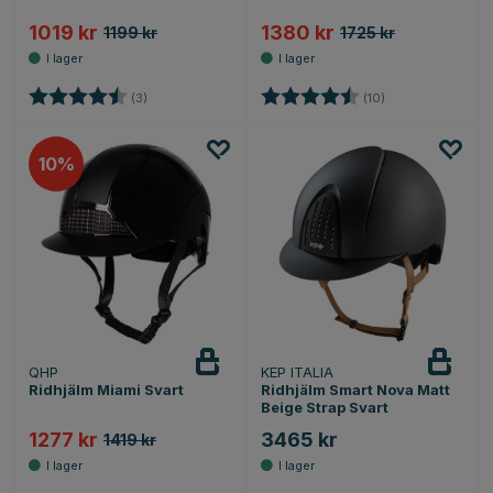
1019 kr
1380 kr
1199 kr
1725 kr
Betyg:
4.3 utav 5 stjärnor
Betyg:
4.9 utav 5 stjärn
(3)
(10)
10
QHP
KEP ITALIA
Ridhjälm Miami Svart
Ridhjälm Smart Nova Matt
Beige Strap Svart
1277 kr
3465 kr
1419 kr