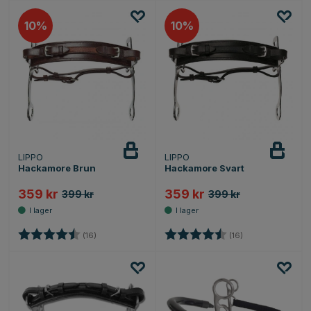
10
10
LIPPO
LIPPO
Hackamore Brun
Hackamore Svart
359 kr
359 kr
399 kr
399 kr
Betyg:
4.8 utav 5 stjärnor
Betyg:
4.8 utav 5 stjärn
(16)
(16)