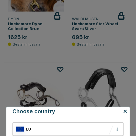
DYON
WALDHAUSEN
Hackamore Dyon
Hackamore Star Wheel
Collection Brun
Svart/Silver
1625 kr
695 kr
Choose country
EU
STÜBBEN
STÜBBEN
Hackamore Brun
Hackamore Svart