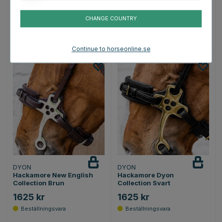
1415 kr
1415 kr
CHANGE COUNTRY
Betyg:
4.8 utav 5 stjärnor
Betyg:
4.8 utav 5 stjärno
(4)
(4)
Continue to horseonline.se
DYON
DYON
Hackamore New English
Hackamore Dyon
Collection Brun
Collection Svart
1625 kr
1625 kr