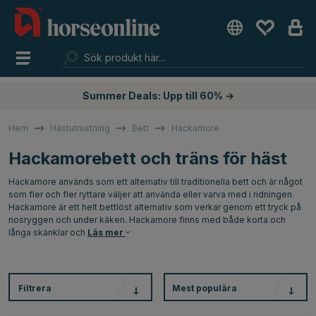
Summer Deals: Upp till 60% →
Hem
Hästutrustning
Bett
Hackamore
Hackamorebett och träns för häst
Hackamore används som ett alternativ till traditionella bett och är något
som fler och fler ryttare väljer att använda eller varva med i ridningen.
Hackamore är ett helt bettlöst alternativ som verkar genom ett tryck på
nosryggen och under käken. Hackamore finns med både korta och
långa skänklar och
Läs mer
Filtrera
Mest populära