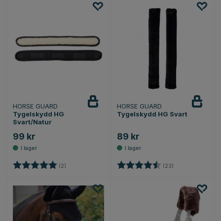
HORSE GUARD
HORSE GUARD
Tygelskydd HG
Tygelskydd HG Svart
Svart/Natur
99 kr
89 kr
Betyg:
5.0 utav 5 stjärnor
Betyg:
4.5 utav 5 stjärn
(2)
(23)