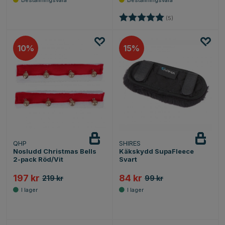
Betyg:
5.0 utav 5 stjärnor
(5)
10
15
QHP
SHIRES
Nosludd Christmas Bells
Käkskydd SupaFleece
2-pack Röd/Vit
Svart
197 kr
84 kr
219 kr
99 kr