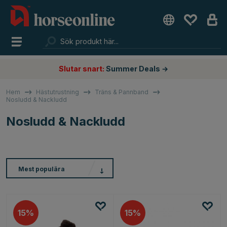
Slutar snart:
Summer Deals →
Hem
Hästutrustning
Träns & Pannband
Nosludd & Nackludd
Nosludd & Nackludd
Mest populära
15
15