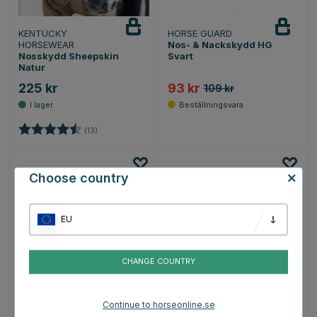
KENTUCKY
HORSE GUARD
HORSEWEAR
Nos- & Nackskydd HG
Nosskydd Sheepskin
Svart
Natur
225 kr
93 kr
109 kr
Betyg:
4.6 utav 5 stjärnor
(13)
Choose country
EU
CHANGE COUNTRY
Continue to horseonline.se
HORSE GUARD
PREMIERE