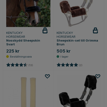
KENTUCKY
KENTUCKY
HORSEWEAR
HORSEWEAR
Nosskydd Sheepskin
Sheepskin-set till Grimma
Svart
Brun
225 kr
505 kr
Betyg:
4.6 utav 5 stjärnor
Betyg:
5.0 utav 5 stjärnor
(13)
(2)