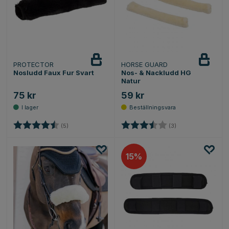
PROTECTOR
HORSE GUARD
Nosludd Faux Fur Svart
Nos- & Nackludd HG
Natur
75 kr
59 kr
Betyg:
4.6 utav 5 stjärnor
Betyg:
3.3 utav 5 stjärno
(5)
(3)
15