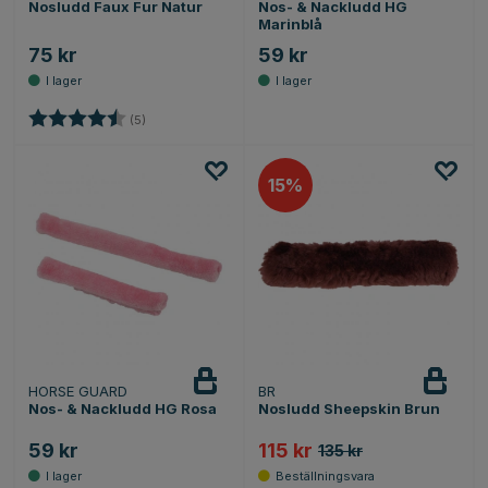
Nosludd Faux Fur Natur
Nos- & Nackludd HG
Marinblå
75 kr
59 kr
Betyg:
4.6 utav 5 stjärnor
(5)
15
HORSE GUARD
BR
Nos- & Nackludd HG Rosa
Nosludd Sheepskin Brun
59 kr
115 kr
135 kr