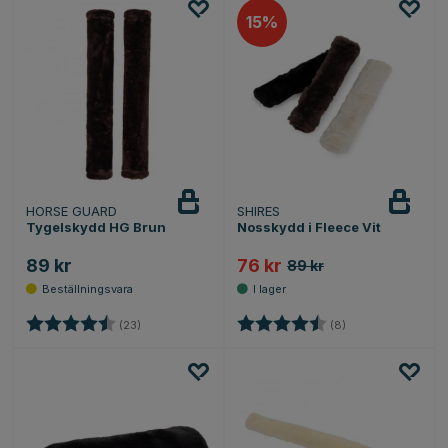
15
HORSE GUARD
SHIRES
Tygelskydd HG Brun
Nosskydd i Fleece Vit
89 kr
76 kr
89 kr
Betyg:
4.5 utav 5 stjärnor
Betyg:
4.1 utav 5 stjärnor
(23)
(8)