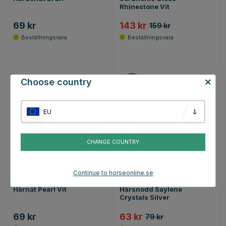
Rhinestone Vit
69 kr
143 kr
159 kr
Choose country
20
EU
CHANGE COUNTRY
Continue to horseonline.se
QHP
EQUIPAGE
Hårnät Pearl Vit
Hårsnodd Saylene
Crystals Silver
69 kr
63 kr
79 kr