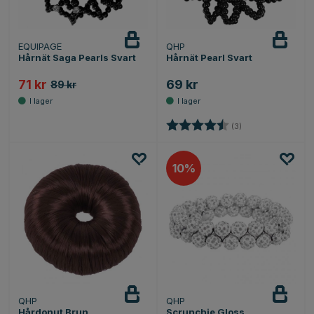
EQUIPAGE
QHP
Hårnät Saga Pearls Svart
Hårnät Pearl Svart
71 kr
69 kr
89 kr
Betyg:
4.7 utav 5 stjärno
(3)
10
QHP
QHP
Hårdonut Brun
Scrunchie Gloss