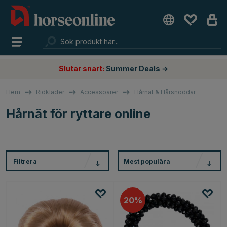
Slutar snart:
Summer Deals →
Hem
Ridkläder
Accessoarer
Hårnät & Hårsnoddar
Hårnät för ryttare online
Filtrera
Mest populära
20