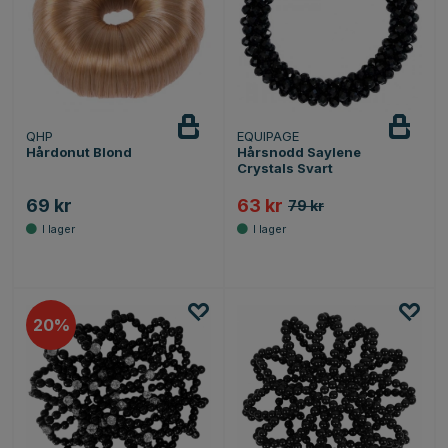
QHP
EQUIPAGE
Hårdonut Blond
Hårsnodd Saylene
Crystals Svart
69 kr
63 kr
79 kr
20