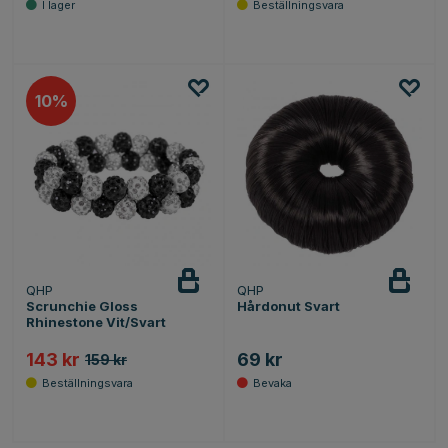
10
QHP
QHP
Bevaka
Scrunchie Gloss
Hårdonut Svart
Rhinestone Vit/Svart
143 kr
69 kr
159 kr