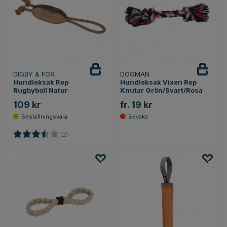
DIGBY & FOX
DOGMAN
Bevaka
Hundleksak Rep
Hundleksak Vixen Rep
Rugbyboll Natur
Knutar Grön/Svart/Rosa
109 kr
fr. 19 kr
Betyg:
3.5 utav 5 stjärnor
(2)