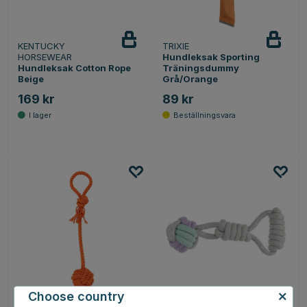
KENTUCKY
TRIXIE
HORSEWEAR
Hundleksak Sporting
Hundleksak Cotton Rope
Träningsdummy
Beige
Grå/Orange
169 kr
89 kr
Choose country