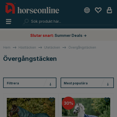
Slutar snart:
Summer Deals →
Hem
Hästtäcken
Utetäcken
Övergångstäcken
Övergångstäcken
Filtrera
Mest populära
30