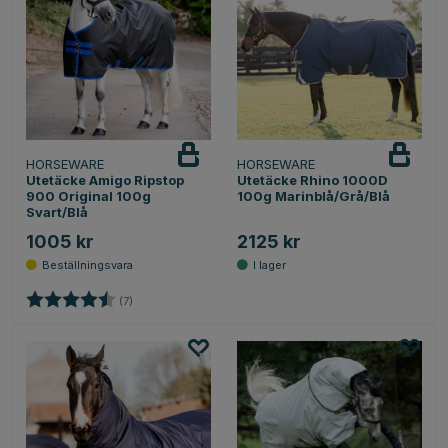
HORSEWARE
HORSEWARE
Utetäcke Amigo Ripstop
Utetäcke Rhino 1000D
900 Original 100g
100g Marinblå/Grå/Blå
Svart/Blå
1005 kr
2125 kr
Betyg:
4.9 utav 5 stjärnor
(7)