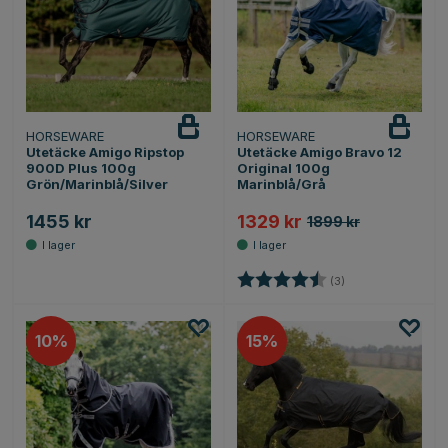
HORSEWARE
HORSEWARE
Utetäcke Amigo Ripstop
Utetäcke Amigo Bravo 12
900D Plus 100g
Original 100g
Grön/Marinblå/Silver
Marinblå/Grå
1455 kr
1329 kr
1899 kr
Betyg:
4.3 utav 5 stjärno
(3)
10
15