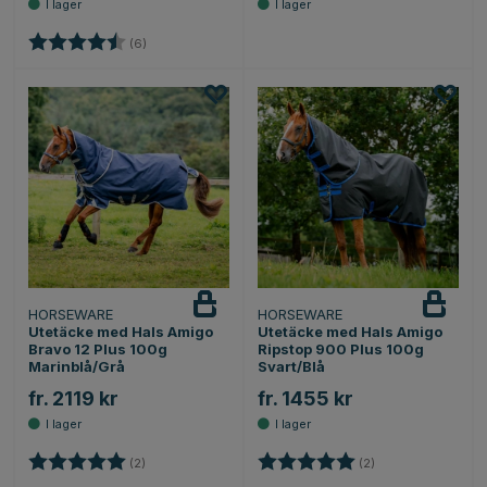
Betyg:
4.7 utav 5 stjärnor
(6)
HORSEWARE
HORSEWARE
Utetäcke med Hals Amigo
Utetäcke med Hals Amigo
Bravo 12 Plus 100g
Ripstop 900 Plus 100g
Marinblå/Grå
Svart/Blå
fr. 2119 kr
fr. 1455 kr
Betyg:
5.0 utav 5 stjärnor
Betyg:
5.0 utav 5 stjärnor
(2)
(2)