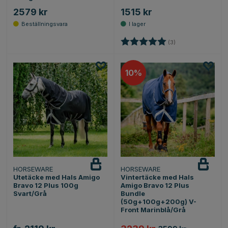
2579 kr
1515 kr
Betyg:
5.0 utav 5 stjärnor
(3)
10
HORSEWARE
HORSEWARE
Utetäcke med Hals Amigo
Vintertäcke med Hals
Bravo 12 Plus 100g
Amigo Bravo 12 Plus
Svart/Grå
Bundle
(50g+100g+200g) V-
Front Marinblå/Grå