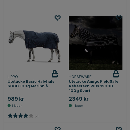
LIPPO
HORSEWARE
Utetäcke Basic Halvhals
Utetäcke Amigo FieldSafe
600D 100g Marinblå
Reflectech Plus 1200D
100g Svart
989 kr
2349 kr
Betyg:
4.0 utav 5 stjärnor
(7)