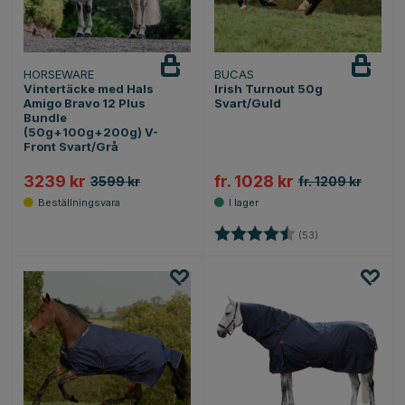
HORSEWARE
BUCAS
Vintertäcke med Hals
Irish Turnout 50g
Amigo Bravo 12 Plus
Svart/Guld
Bundle
(50g+100g+200g) V-
Front Svart/Grå
3239 kr
fr. 1028 kr
3599 kr
fr. 1209 kr
Betyg:
4.8 utav 5 stjärn
(53)