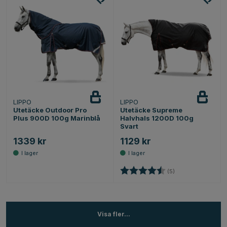
LIPPO
LIPPO
Utetäcke Outdoor Pro
Utetäcke Supreme
Plus 900D 100g Marinblå
Halvhals 1200D 100g
Svart
1339 kr
1129 kr
Betyg:
4.2 utav 5 stjärnor
(5)
Visa fler...