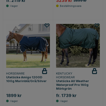
fr. 2119 kr
3239 kr
3599 kr
HORSEWARE
KENTUCKY
Utetäcke Amigo 1200D
HORSEWEAR
100g Marinblå/Grå/Silver
Utetäcke All Weather
Waterproof Pro 160g
Mörkgrön
1899 kr
fr. 1739 kr