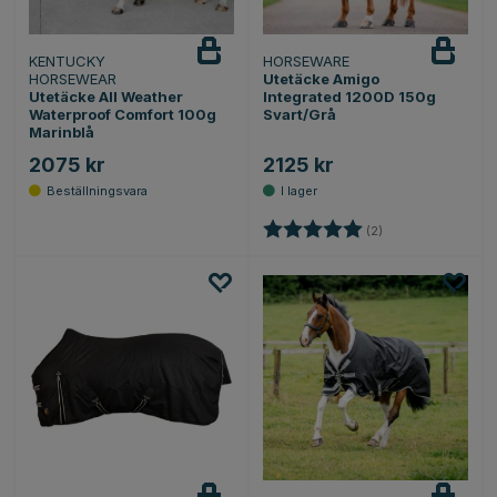
KENTUCKY
HORSEWARE
HORSEWEAR
Utetäcke Amigo
Utetäcke All Weather
Integrated 1200D 150g
Waterproof Comfort 100g
Svart/Grå
Marinblå
2075 kr
2125 kr
Betyg:
5.0 utav 5 stjärnor
(2)