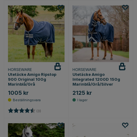
HORSEWARE
HORSEWARE
Utetäcke Amigo Ripstop
Utetäcke Amigo
900 Original 100g
Integrated 1200D 150g
Marinblå/Grå
Marinblå/Grå/Silver
1005 kr
2125 kr
Betyg:
4.3 utav 5 stjärnor
(3)