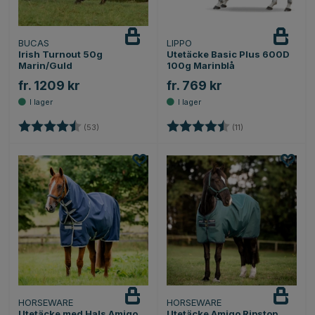
BUCAS
LIPPO
Irish Turnout 50g
Utetäcke Basic Plus 600D
Marin/Guld
100g Marinblå
fr. 1209 kr
fr. 769 kr
Betyg:
4.8 utav 5 stjärnor
Betyg:
4.7 utav 5 stjärno
(53)
(11)
HORSEWARE
HORSEWARE
Utetäcke med Hals Amigo
Utetäcke Amigo Ripstop