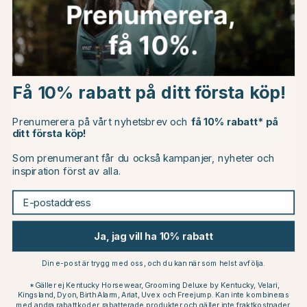
Betyg:
4.8 utav 5 stjärno
(4)
Choose country
Få 10% rabatt på ditt första köp!
EU
Prenumerera på vårt nyhetsbrev och
få 10% rabatt* på
ditt första köp!
CHANGE COUNTRY
Som prenumerant får du också kampanjer, nyheter och
inspiration först av alla.
Continue to horseonline.se
E-postaddress
DOGMAN
DOGMAN
Bevaka
Bevaka
Blinklampa Burger LED
Blinklampa Basic Silikon
Orange
LED Rosa
Ja, jag vill ha 10% rabatt
49 kr
49 kr
Din e-post är trygg med oss, och du kan när som helst avfölja.
Betyg:
5.0 utav 5 stjärnor
Betyg:
4.8 utav 5 stjärno
(2)
(4)
*Gäller ej Kentucky Horsewear, Grooming Deluxe by Kentucky, Velari,
Kingsland, Dyon, Birth Alarm, Ariat, Uvex och Freejump. Kan inte kombineras
med andra rabattkoder, rabatterade produkter och gäller inte fraktkostnader.