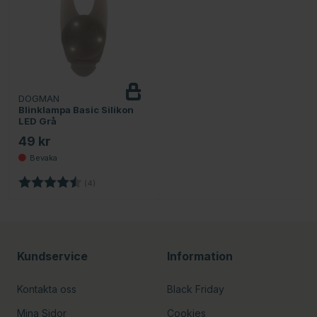
DOGMAN
Bevaka
Blinklampa Basic Silikon
LED Grå
49 kr
Betyg:
4.8 utav 5 stjärnor
(4)
Kundservice
Information
Kontakta oss
Black Friday
Mina Sidor
Cookies