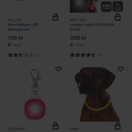
WILLAB
MEOLINQ
Pannlampa LED
Lampa Light 01 ClipOn
Waterproof
Svart
139 kr
399 kr
Betyg:
2.8 utav 5 stjärnor
Betyg:
4.6 utav 5 stjärno
(6)
(8)
DOGMAN
HKM
Bevaka