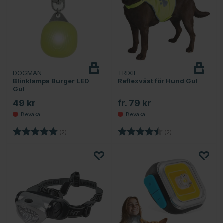
DOGMAN
TRIXIE
Bevaka
Bevaka
Blinklampa Burger LED
Reflexväst för Hund Gul
Gul
49 kr
fr. 79 kr
Betyg:
5.0 utav 5 stjärnor
Betyg:
4.5 utav 5 stjärnor
(2)
(2)