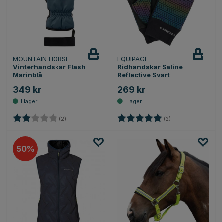
MOUNTAIN HORSE
EQUIPAGE
Vinterhandskar Flash
Ridhandskar Saline
Marinblå
Reflective Svart
349 kr
269 kr
Betyg:
2.0 utav 5 stjärnor
Betyg:
5.0 utav 5 stjärnor
(2)
(2)
50