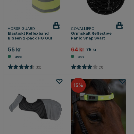
HORSE GUARD
COVALLIERO
Elastiskt Reflexband
Grimskaft Reflective
B'Seen 2-pack HG Gul
Panic Snap Svart
55 kr
64 kr
75 kr
Betyg:
4.3 utav 5 stjärnor
Betyg:
4.0 utav 5 stjärno
(12)
(3)
15