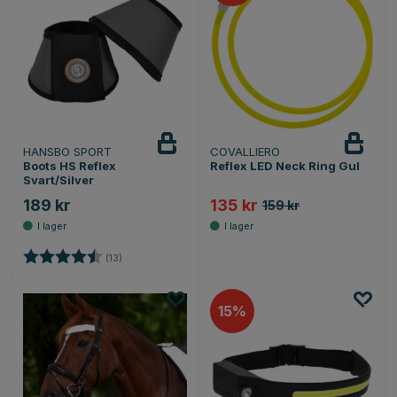
HANSBO SPORT
COVALLIERO
Boots HS Reflex
Reflex LED Neck Ring Gul
Svart/Silver
189 kr
135 kr
159 kr
Betyg:
4.1 utav 5 stjärnor
(13)
15