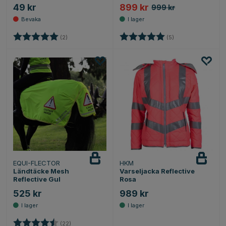
49 kr
899 kr
999 kr
Betyg:
5.0 utav 5 stjärnor
Betyg:
5.0 utav 5 stjärnor
(2)
(5)
EQUI-FLECTOR
HKM
Ländtäcke Mesh
Varseljacka Reflective
Reflective Gul
Rosa
525 kr
989 kr
Betyg:
4.4 utav 5 stjärnor
(22)