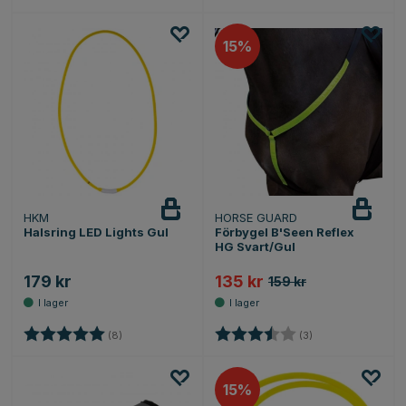
15
HKM
HORSE GUARD
Halsring LED Lights Gul
Förbygel B'Seen Reflex
HG Svart/Gul
179 kr
135 kr
159 kr
Betyg:
5.0 utav 5 stjärnor
Betyg:
3.3 utav 5 stjärno
(8)
(3)
15