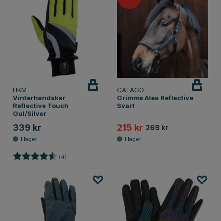
HKM
CATAGO
Vinterhandskar
Grimma Alea Reflective
Reflective Touch
Svart
Gul/Silver
339 kr
215 kr
269 kr
Betyg:
4.5 utav 5 stjärnor
(4)