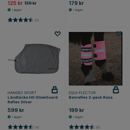
125 kr
179 kr
139 kr
Betyg:
4.4 utav 5 stjärnor
(5)
HANSBO SPORT
EQUI-FLECTOR
Ländtäcke HS GlowGuard
Benreflex 2-pack Rosa
Reflex Silver
599 kr
199 kr
Betyg:
4.5 utav 5 stjärnor
Betyg:
4.6 utav 5 stjärno
(4)
(5)