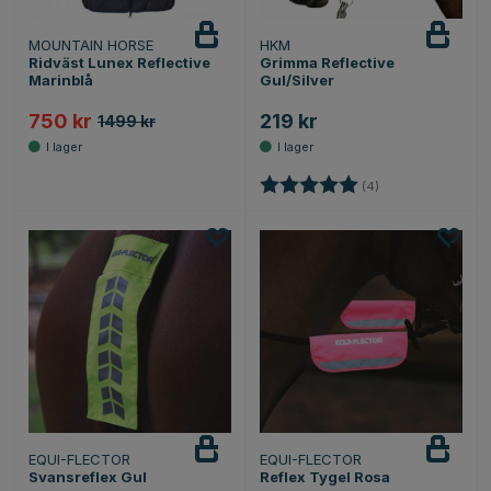
MOUNTAIN HORSE
HKM
Ridväst Lunex Reflective
Grimma Reflective
Marinblå
Gul/Silver
750 kr
219 kr
1499 kr
Betyg:
5.0 utav 5 stjärno
(4)
EQUI-FLECTOR
EQUI-FLECTOR
Svansreflex Gul
Reflex Tygel Rosa