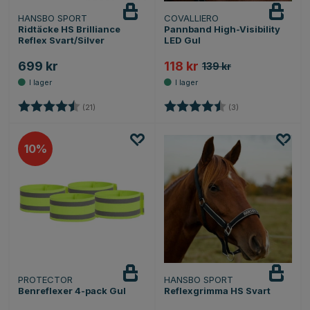
HANSBO SPORT
COVALLIERO
Ridtäcke HS Brilliance
Pannband High-Visibility
Reflex Svart/Silver
LED Gul
699 kr
118 kr
139 kr
Betyg:
4.5 utav 5 stjärnor
Betyg:
4.7 utav 5 stjärno
(21)
(3)
10
PROTECTOR
HANSBO SPORT
Benreflexer 4-pack Gul
Reflexgrimma HS Svart