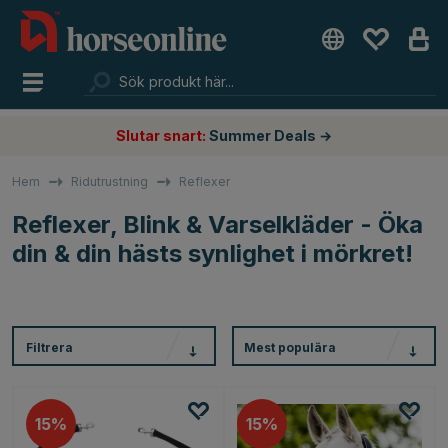
Slutar snart:
Summer Deals →
Hem
Ridutrustning
Reflexer
Reflexer, Blink & Varselkläder - Öka
din & din hästs synlighet i mörkret!
Filtrera
Mest populära
15
15