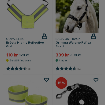
COVALLIERO
BACK ON TRACK
Brösta Highly Reflective
Grimma Werano Reflex
Gul
Svart
110 kr
339 kr
129 kr
399 kr
Betyg:
4.8 utav 5 stjärnor
Betyg:
4.8 utav 5 stjärn
(15)
(53)
15