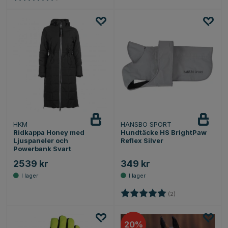
HKM
HANSBO SPORT
Ridkappa Honey med
Hundtäcke HS BrightPaw
Ljuspaneler och
Reflex Silver
Powerbank Svart
2539 kr
349 kr
Betyg:
5.0 utav 5 stjärnor
(2)
20