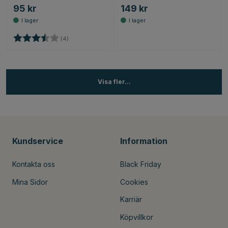
95 kr
149 kr
Betyg:
3.5 utav 5 stjärnor
(4)
Visa fler...
Kundservice
Information
Kontakta oss
Black Friday
Mina Sidor
Cookies
Karriär
Köpvillkor