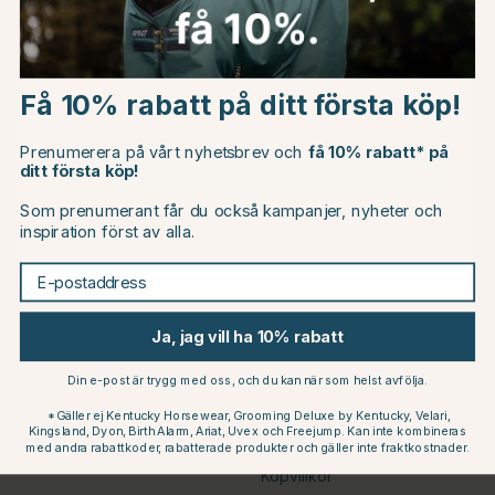
Choose country
V-PLAST
Krubba med Spillkant
Få 10% rabatt på ditt första köp!
Svart
EU
235 kr
Prenumerera på vårt nyhetsbrev och
få 10% rabatt* på
ditt första köp!
CHANGE COUNTRY
Som prenumerant får du också kampanjer, nyheter och
inspiration först av alla.
Continue to horseonline.se
E-postaddress
Kundservice
Information
Ja, jag vill ha 10% rabatt
Kontakta oss
Black Friday
Din e-post är trygg med oss, och du kan när som helst avfölja.
Mina Sidor
Cookies
*Gäller ej Kentucky Horsewear, Grooming Deluxe by Kentucky, Velari,
Kingsland, Dyon, Birth Alarm, Ariat, Uvex och Freejump. Kan inte kombineras
Karriär
med andra rabattkoder, rabatterade produkter och gäller inte fraktkostnader.
Köpvillkor