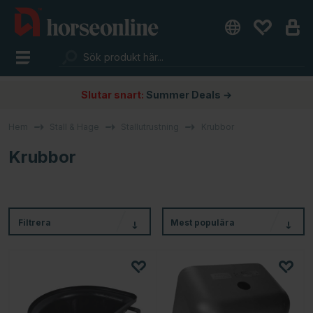
Slutar snart:
Summer Deals →
Hem
Stall & Hage
Stallutrustning
Krubbor
Krubbor
Filtrera
Mest populära