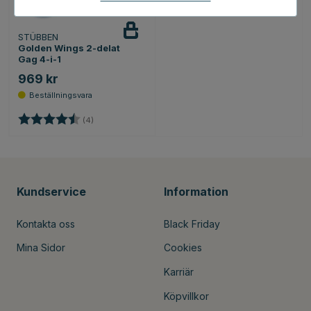
STÜBBEN
Golden Wings 2-delat
Gag 4-i-1
969 kr
Betyg:
4.5 utav 5 stjärnor
(4)
Kundservice
Information
Kontakta oss
Black Friday
Mina Sidor
Cookies
Karriär
Köpvillkor