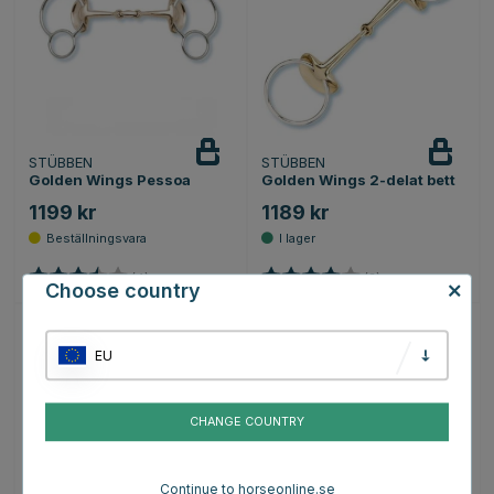
STÜBBEN
STÜBBEN
Golden Wings Pessoa
Golden Wings 2-delat bett
1199 kr
1189 kr
Betyg:
3.5 utav 5 stjärnor
Betyg:
4.0 utav 5 stjärno
(4)
(3)
Choose country
EU
CHANGE COUNTRY
Continue to horseonline.se