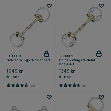
STÜBBEN
STÜBBEN
Golden Wings 3-delat bett
Golden Wings 3-delat
Gag 4-i-1
1049 kr
1349 kr
Betyg:
4.4 utav 5 stjärnor
Betyg:
4.6 utav 5 stjärno
(28)
(11)