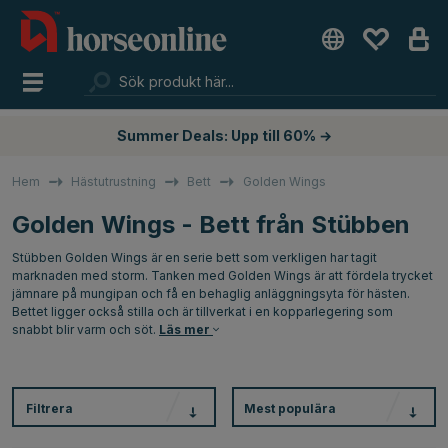
Summer Deals: Upp till 60% →
Hem
Hästutrustning
Bett
Golden Wings
Golden Wings - Bett från Stübben
Stübben Golden Wings är en serie bett som verkligen har tagit
marknaden med storm. Tanken med Golden Wings är att fördela trycket
jämnare på mungipan och få en behaglig anläggningsyta för hästen.
Bettet ligger också stilla och är tillverkat i en kopparlegering som
snabbt blir varm och söt.
Läs mer
Filtrera
Mest populära