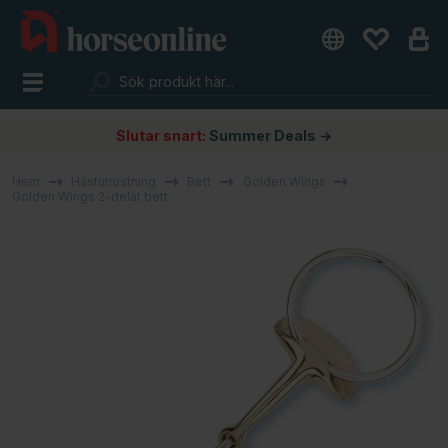
Slutar snart:
Summer Deals →
Hem
Hästutrustning
Bett
Golden Wings
Golden Wings 2-delat bett