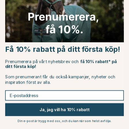
Du kanske även är intresserad av
Choose country
Få 10% rabatt på ditt första köp!
EU
Prenumerera på vårt nyhetsbrev och
få 10% rabatt* på
ditt första köp!
CHANGE COUNTRY
Som prenumerant får du också kampanjer, nyheter och
inspiration först av alla.
Continue to horseonline.se
STÜBBEN
STÜBBEN
Golden Wings 3-delat bett
Golden Wings 3-delat Gag 4-
E-postaddress
i-1
1049 kr
1349 kr
Betyg:
4.4 utav 5 stjärnor
Ja, jag vill ha 10% rabatt
(28)
Betyg:
4.6 utav 5 stjärno
(11)
Din e-post är trygg med oss, och du kan när som helst avfölja.
Andra köpte också