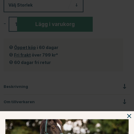
Välj
Storlek
-
+
Lägg i varukorg
Öppet köp
i 60 dagar
Fri frakt
över 799 kr*
60 dagar fri retur
Beskrivning
Om tillverkaren
Omdömen