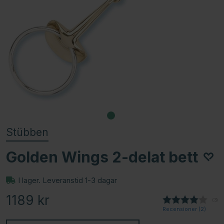
Stübben
Golden Wings 2-delat bett
I lager. Leveranstid 1-3 dagar
1189
kr
(
röst
3
)
Recensioner (
2
)