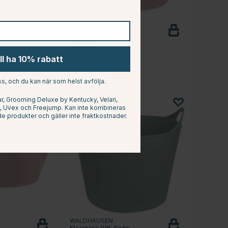
WALDHAUSEN
Blå
Flexihink 17L Rosa
165 kr
ill ha 10% rabatt
.8 utav 5 stjärnor
s, och du kan när som helst avfölja.
, Grooming Deluxe by Kentucky, Velari,
at, Uvex och Freejump. Kan inte kombineras
e produkter och gäller inte fraktkostnader.
WALDHAUSEN