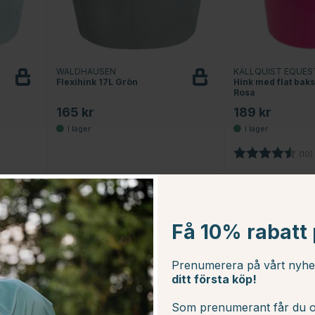
WALDHAUSEN
KÄLLQUIST EQUES
Flexihink 17L Grön
Hink med flat bak
Rosa
165 kr
189 kr
Betyg:
(10)
Få 10% rabatt p
Prenumerera på vårt nyh
ditt första köp!
Som prenumerant får du o