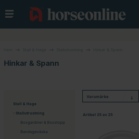
Hem
Stall & Hage
Stallutrustning
Hinkar & Spann
Hinkar & Spann
Varumärke
Stall & Hage
Stallutrustning
Artikel
25
av
25
Boxgardiner & Boxstopp
Bandageväska