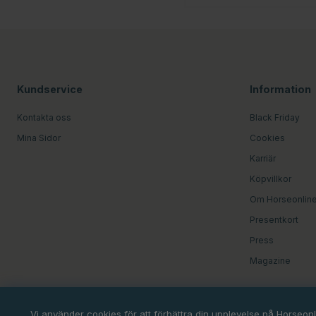
Kundservice
Information
Kontakta oss
Black Friday
Mina Sidor
Cookies
Karriär
Köpvillkor
Om Horseonlin
Presentkort
Press
Magazine
Vi använder cookies för att förbättra din upplevelse på Horseon