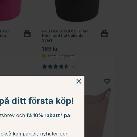
TRIAN
KÄLLQUIST EQUESTRIAN
sida
Hink med flat baksida
Svart
189 kr
4.9 utav 5 stjärnor
Betyg:
4.9 utav 5 stjärnor
(10)
å ditt första köp!
etsbrev och
få 10% rabatt* på
ckså kampanjer, nyheter och