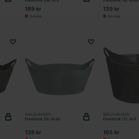
Flexihink 28L Grå
Flexihink 15L Rosa
Bevaka
Bevaka
189 kr
139 kr
WALDHAUSEN
WALDHAUSEN
Flexihink 15L Grön
Flexihink 17L Grå
Bevaka
Bevaka
139 kr
165 kr