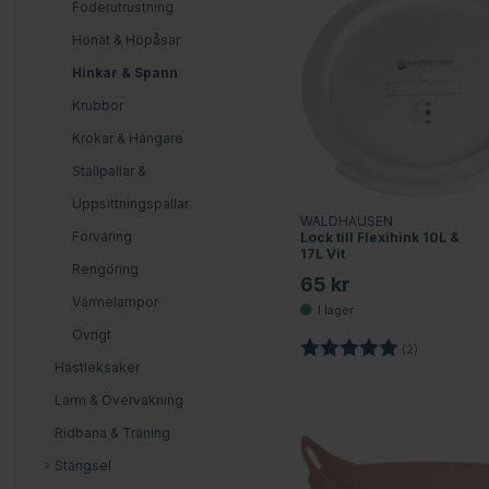
Foderutrustning
Hönät & Höpåsar
Hinkar & Spann
Krubbor
Krokar & Hängare
Stallpallar &
Uppsittningspallar
WALDHAUSEN
Förvaring
Lock till Flexihink 10L &
17L Vit
Rengöring
65 kr
Värmelampor
Övrigt
Betyg:
5.0 utav 5 
(2)
Hästleksaker
Larm & Övervakning
Ridbana & Träning
Stängsel