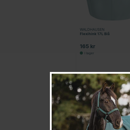
WALDHAUSEN
Flexihink 17L Blå
165 kr