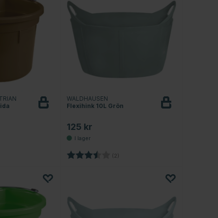
TRIAN
WALDHAUSEN
sida
Flexihink 10L Grön
125 kr
4.9 utav 5 stjärnor
Betyg:
3.5 utav 5 stjärnor
(2)