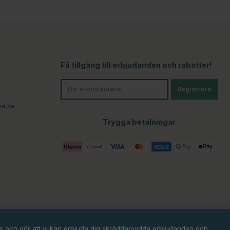
Få tillgång till erbjudanden och rabatter!
Registrera
ne.se
Trygga betalningar
ats och gör att vi kan erbjuda dig skräddarsydda erbjudanden och