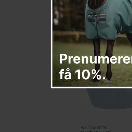
WALDHAUSEN
Flexihink 10L Grå
125 kr
WALDHAUSEN