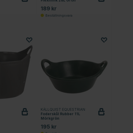
Flexihink 28L Grön
Bevaka
189 kr
KÄLLQUIST EQUESTRIAN
Foderskål Rubber 11L
Bevaka
Mörkgrön
195 kr