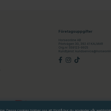
Företagsuppgifter
Horseonline AB
Pilotvägen 30, 392 41 KALMAR
Org.nr: 559123-9925
Kundtjänst:
kundservice@horseonli
e
line. Dessa cookies hjälper oss att förstå hur du använder vår webbpl