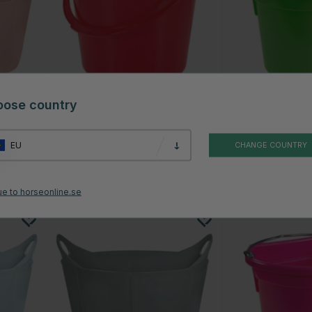
oose country
HORSE GUARD
KÄLLQUIST EQUES
Hink med lock HG Röd
Hink med flat bak
Grön
79 kr
189 kr
EU
CHANGE COUNTRY
stjärnor
Betyg:
4.8 utav 5 stjärnor
Betyg:
(6)
(10)
ue to horseonline.se