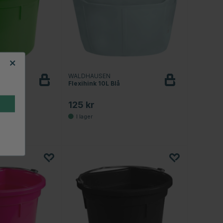
TRIAN
WALDHAUSEN
sida
Flexihink 10L Blå
125 kr
4.9 utav 5 stjärnor