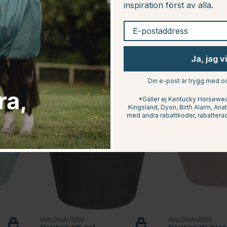
inspiration först av alla.
E-postaddress
KÄLLQUIST EQUESTRIAN
HORSE GUARD
Hink med flat baksida Blå
Hink med lock HG 
189 kr
79 kr
Ja, jag v
Betyg:
4.9 utav 5 stjärnor
Betyg:
4
(10)
(6)
Din e-post är trygg med os
*Gäller ej Kentucky Horsewear
Kingsland, Dyon, Birth Alarm, Ari
med andra rabattkoder, rabatterad
WALDHAUSEN
WALDHAUSEN