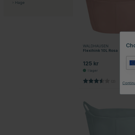
Hage
Ch
WALDHAUSEN
Flexihink 10L Rosa
125 kr
Betyg:
3.5 utav 5 
(2)
Contin