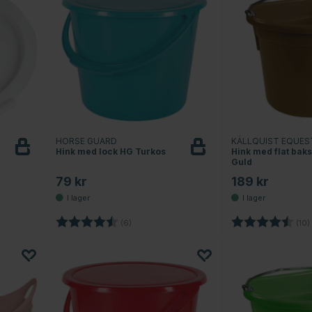
HORSE GUARD
KÄLLQUIST EQUES
Hink med lock HG Turkos
Hink med flat bak
Guld
79 kr
189 kr
stjärnor
Betyg:
4.8 utav 5 stjärnor
Betyg:
(6)
(10)