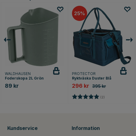
25
WALDHAUSEN
PROTECTOR
Foderskopa 2L Grön
Ryktväska Duster Blå
89 kr
296 kr
395 kr
Betyg:
5.0 utav 5 stjärno
(2)
Kundservice
Information