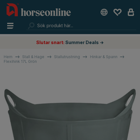
Slutar snart:
Summer Deals →
Hem
Stall & Hage
Stallutrustning
Hinkar & Spann
Flexihink 17L Grön