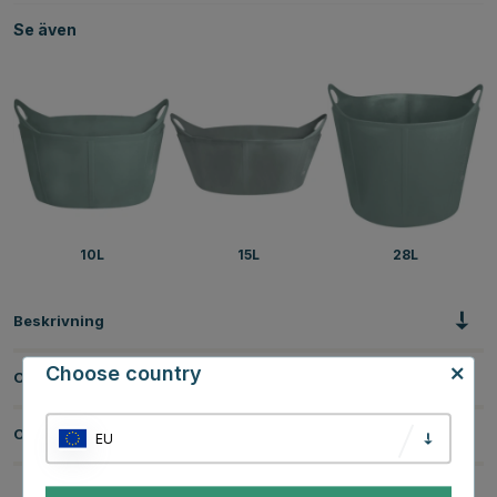
Se även
10L
15L
28L
Beskrivning
Choose country
Om tillverkaren
Omdömen
EU