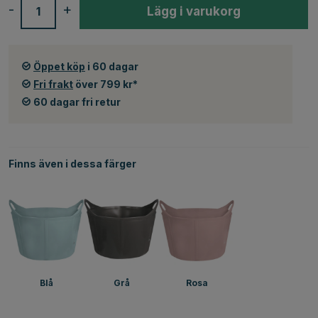
-
+
Lägg i varukorg
Öppet köp
i 60 dagar
Fri frakt
över 799 kr*
60 dagar fri retur
Finns även i dessa färger
Blå
Grå
Rosa