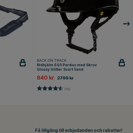
BACK ON TRACK
Ridhjälm EQ3 Pardus med Skruv
Glossy Glitter Svart Sand
840 kr
2799 kr
r
Betyg:
4.8 utav 5 stjärnor
(16)
Få tillgång till erbjudanden och rabatter!