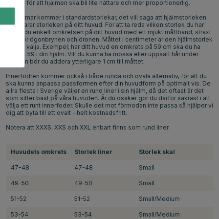
istället för att hjälmen ska bli lite nättare och mer proportionerlig.
Ridhjälmar kommer i standardstorlekar, det vill säga att hjälmstorleken
motsvarar storleken på ditt huvud. För att ta reda vilken storlek du har
mäter du enkelt omkretsen på ditt huvud med ett mjukt måttband, straxt
ovanför ögonbrynen och öronen. Måttet i centimeter är den hjälmstorlek
du ska välja. Exempel; har ditt huvud en omkrets på 59 cm ska du ha
storlek 59 i din hjälm. Vill du kunna ha mössa eller uppsatt hår under
hjälmen bör du addera ytterligare 1 cm till måttet.
Innerfodren kommer också i både runda och ovala alternativ, för att du
ska kunna anpassa passformen efter din huvudform på optimalt vis. De
allra flesta i Sverige väljer en rund liner i sin hjälm, då det oftast är det
som sitter bäst på våra huvuden. Är du osäker gör du därför säkrast i att
välja ett runt innerfoder. Skulle det mot förmodan inte passa så hjälper vi
dig att byta till ett ovalt - helt kostnadsfritt.
Notera att XXXS, XXS och XXL enbart finns som rund liner.
Huvudets omkrets
Storlek liner
Storlek skal
47-48
47-48
Small
49-50
49-50
Small
51-52
51-52
Small/Medium
53-54
53-54
Small/Medium