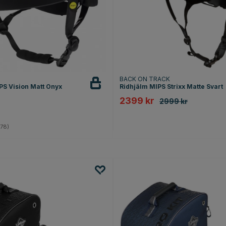
T
BACK ON TRACK
PS Vision Matt Onyx
Ridhjälm MIPS Strixx Matte Svart
2399 kr
2999 kr
4.7 utav 5 stjärnor
78)