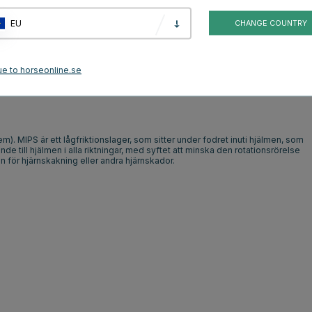
rhetssystem. Hjärnan kan, i de fall huvudet utsätts för sneda islag
ldet som hjärnan annars utsätts för i händelse av fall eller slag. Mips-
EU
CHANGE COUNTRY
gfriktions-skiktet på hjälmens insida då ska absorbera den energi som
ue to horseonline.se
). MIPS är ett lågfriktionslager, som sitter under fodret inuti hjälmen, som
lande till hjälmen i alla riktningar, med syftet att minska den rotationsrörelse
en för hjärnskakning eller andra hjärnskador.