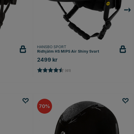
HANSBO SPORT
Ridhjälm HS MIPS Air Shiny Svart
2499 kr
Betyg:
4.8 utav 5 stjärnor
(61)
70