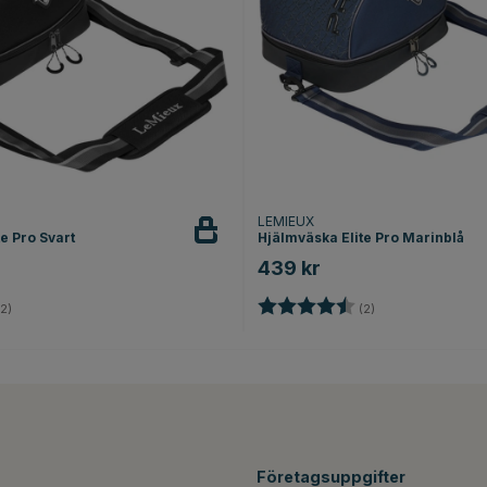
LEMIEUX
e Pro Svart
Hjälmväska Elite Pro Marinblå
439 kr
4.5 utav 5 stjärnor
Betyg:
4.5 utav 5 stjärno
2)
(2)
Företagsuppgifter