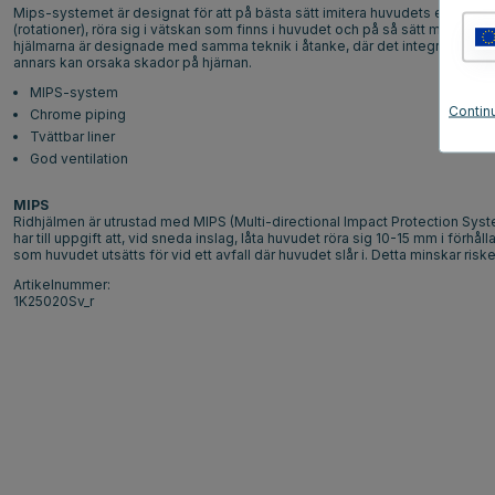
Mips-systemet är designat för att på bästa sätt imitera huvudets egna säke
(rotationer), röra sig i vätskan som finns i huvudet och på så sätt minska vå
hjälmarna är designade med samma teknik i åtanke, där det integrerade lå
annars kan orsaka skador på hjärnan.
MIPS-system
Contin
Chrome piping
Tvättbar liner
God ventilation
MIPS
Ridhjälmen är utrustad med MIPS (Multi-directional Impact Protection System
har till uppgift att, vid sneda inslag, låta huvudet röra sig 10-15 mm i förhål
som huvudet utsätts för vid ett avfall där huvudet slår i. Detta minskar risk
Artikelnummer:
1K25020Sv_r