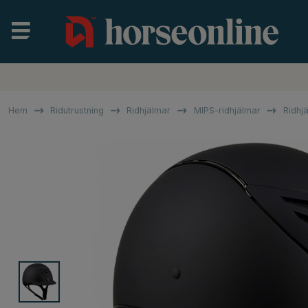
Hem
Ridutrustning
Ridhjälmar
MIPS-ridhjälmar
Ridhj