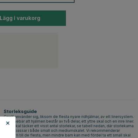
Lägg i varukorg
Storleksguide
OneK använder sig, liksom de flesta nyare ridhjälmar, av ett linersystem.
Det innebär att hjälmen består av två delar, ett yttre skal och en inre liner.
Varje skal täcker ett visst antal storlekar, se tabell nedan, där storlekarna
51-54 passar i både small och mediumskalet. Vi rekommenderar
medium till de flesta, men mindre barn kan med fördel ta ett small skal