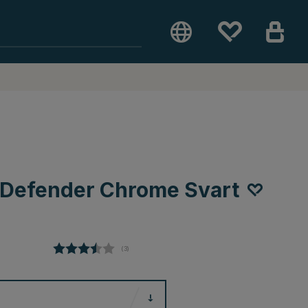
 Defender Chrome Svart
(
röster:
3
)