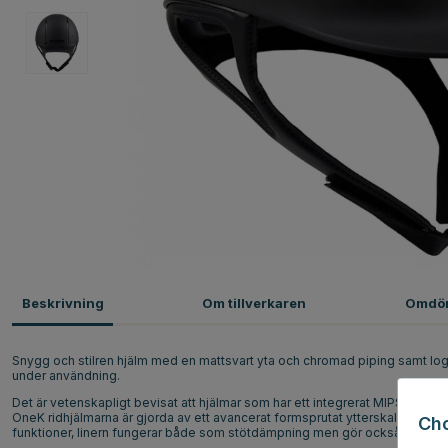
Beskrivning
Om tillverkaren
Omdö
Snygg och stilren hjälm med en mattsvart yta och chromad piping samt logg
under användning.
Det är vetenskapligt bevisat att hjälmar som har ett integrerat MIPS-syst
OneK ridhjälmarna är gjorda av ett avancerat formsprutat ytterskal i Poly
Ch
funktioner, linern fungerar både som stötdämpning men gör också hjälmen j