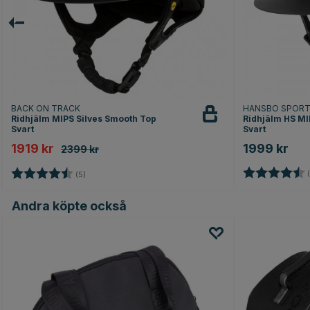
BACK ON TRACK
HANSBO SPOR
Ridhjälm MIPS Silves Smooth Top
Ridhjälm HS MI
Svart
Svart
1919 kr
1999 kr
2399 kr
Betyg:
Betyg:
4.8 utav 5 stjärnor
(
(5)
Andra köpte också