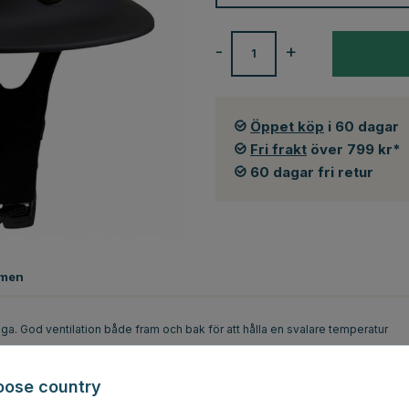
-
+
Öppet köp
i 60 dagar
Fri frakt
över 799 kr*
60 dagar fri retur
men
a. God ventilation både fram och bak för att hålla en svalare temperatur
em skyddar bättre mot slag från sidan än hjälmar utan säkerhetssystemet.
carbonat och ABS komposit, kombinerat med en EPS liner som har flera
oose country
usterbar i storlek, för bästa passform.