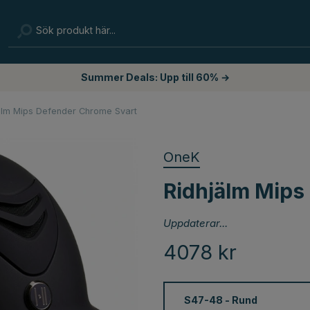
Summer Deals: Upp till 60% →
älm Mips Defender Chrome Svart
OneK
Ridhjälm Mips
Uppdaterar...
4078
kr