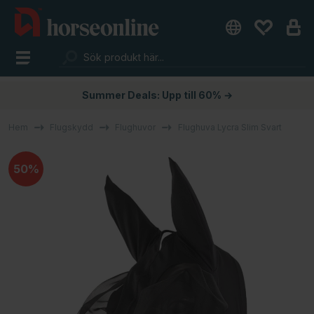
Summer Deals: Upp till 60% →
Hem
Flugskydd
Flughuvor
Flughuva Lycra Slim Svart
50%