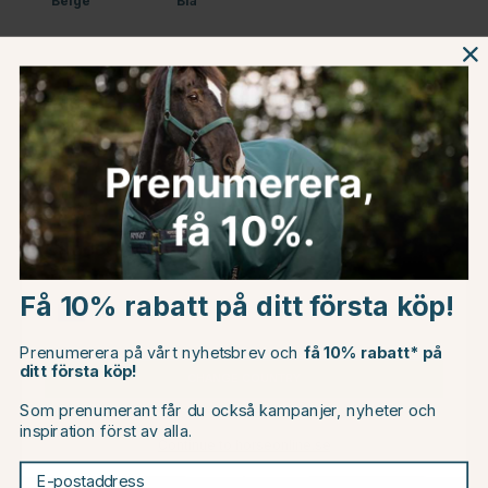
Beige
Blå
Beskrivning
Om tillverkaren
Omdömen
Choose country
Du kanske även är intresserad av
Få 10% rabatt på ditt första köp!
EU
Prenumerera på vårt nyhetsbrev och
få 10% rabatt* på
30
30
ditt första köp!
CHANGE COUNTRY
Som prenumerant får du också kampanjer, nyheter och
inspiration först av alla.
Continue to horseonline.se
E-postaddress