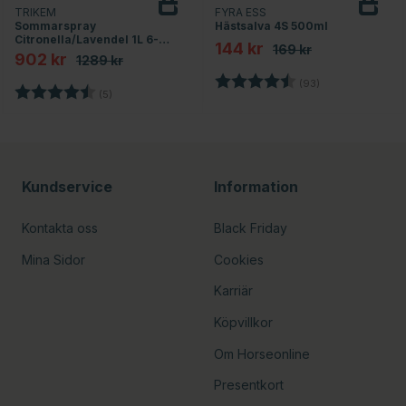
TRIKEM
FYRA ESS
Sommarspray
Hästsalva 4S 500ml
Citronella/Lavendel 1L 6-
144 kr
169 kr
pack
902 kr
1289 kr
rnor
Betyg:
4.8 utav 5 stjär
(93)
Betyg:
4.8 utav 5 stjärnor
(5)
Kundservice
Information
Kontakta oss
Black Friday
Mina Sidor
Cookies
Karriär
Köpvillkor
Om Horseonline
Presentkort