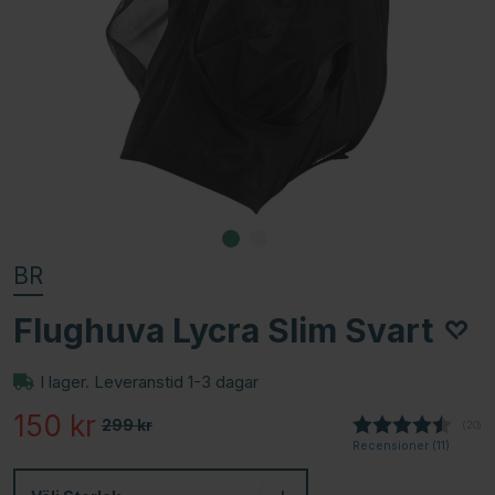
BR
Flughuva Lycra Slim Svart
I lager. Leveranstid 1-3 dagar
150
kr
299
kr
(
röste
20
)
Recensioner (
11
)