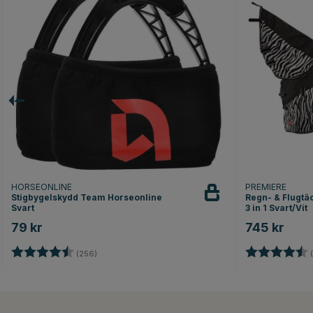
HORSEONLINE
PREMIERE
Stigbygelskydd Team Horseonline
Regn- & Flugtä
Svart
3 in 1 Svart/Vit
79 kr
745 kr
Betyg:
4.6 utav 5 stjärnor
Betyg:
(256)
(