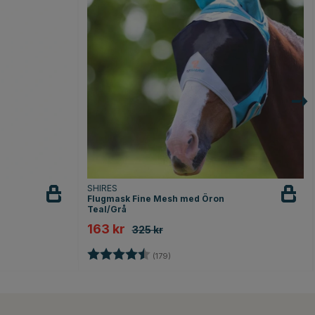
SHIRES
Flugmask Fine Mesh med Öron
Teal/Grå
163 kr
325 kr
or
Betyg:
4.7 utav 5 stjärnor
(179)