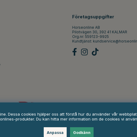
Företagsuppgifter
Horseonline AB
Pilotvägen 30, 392 41 KALMAR
Org.nr: 559123-9925
Kundtjänst:
kundservice@horseonli
e
line. Dessa cookies hjälper oss att förstå hur du använder vår webbpl
onlines-produkter. Du kan hitta mer information om de cookies vi anvä
Anpassa
Godkänn