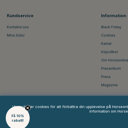
Kundservice
Information
Kontakta oss
Black Friday
Mina Sidor
Cookies
Karriär
Köpvillkor
Om Horseonlin
Presentkort
Press
Magazine
Vi använder cookies för att förbättra din upplevelse på Horseon
information om Horse
Få 10%
rabatt!