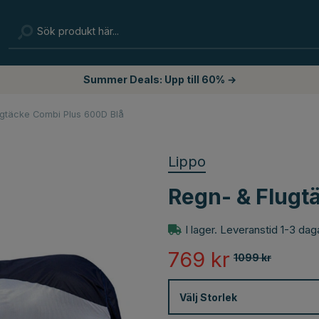
Summer Deals: Upp till 60% →
ugtäcke Combi Plus 600D Blå
Lippo
Regn- & Flugt
I lager. Leveranstid 1-3 dag
769
kr
1099
kr
Välj
Storlek