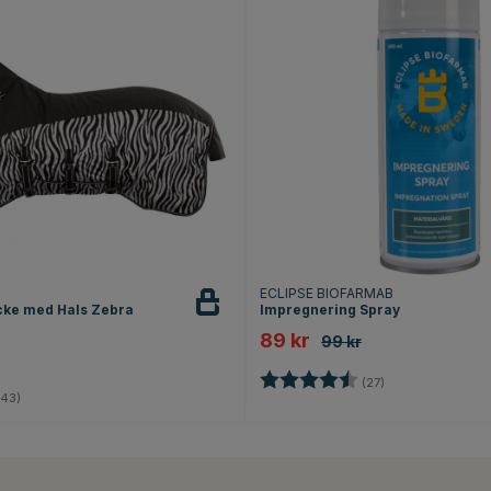
ECLIPSE BIOFARMAB
cke med Hals Zebra
Impregnering Spray
89 kr
99 kr
Betyg:
4.6 utav 5 stjärn
(27)
4.1 utav 5 stjärnor
43)