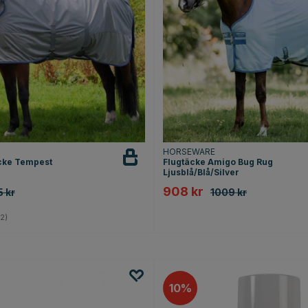
HORSEWARE
cke Tempest
Flugtäcke Amigo Bug Rug
Ljusblå/Blå/Silver
908 kr
 kr
1009 kr
4.5 utav 5 stjärnor
2)
10