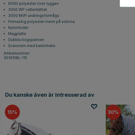
600D polyester över ryggen
3000 WP vattentäthet
3000 MVP andningsförmåga
Finmaskig polyester mesh på sidorna
Nylonfoder
Magplatta
Dubbla bogspännen
Svansrem med karbinhake
Artikelnummer:
301915BL-115
Du kanske även är intresserad av
15
30