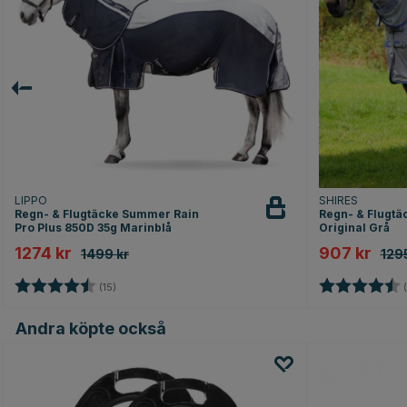
LIPPO
SHIRES
Regn- & Flugtäcke Summer Rain
Regn- & Flugtä
Pro Plus 850D 35g Marinblå
Original Grå
1274 kr
907 kr
1499 kr
1295
Betyg:
4.4 utav 5 stjärnor
Betyg:
(15)
(
Andra köpte också