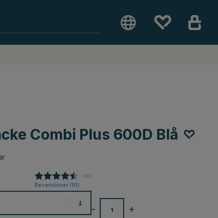
äcke Combi Plus 600D Blå
ar
(
röster:
20
)
Recensioner (
10
)
-
+