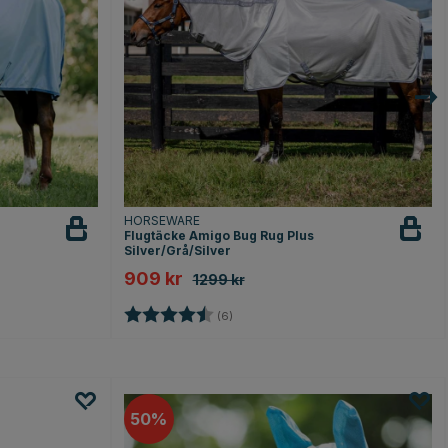
HORSEWARE
Flugtäcke Amigo Bug Rug Plus
Silver/Grå/Silver
909 kr
1299 kr
Betyg:
4.5 utav 5 stjärnor
(6)
50