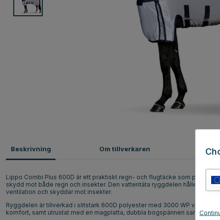
Beskrivning
Om tillverkaren
Omdö
Ch
Lippo Combi Plus 600D är ett praktiskt regn- och flugtäcke som passar 
skydd mot både regn och insekter. Den vattentäta ryggdelen håller rygge
ventilation och skyddar mot insekter.
Ryggdelen är tillverkad i slitstark 600D polyester med 3000 WP vattentä
komfort, samt utrustat med en magplatta, dubbla bogspännen samt svan
Contin