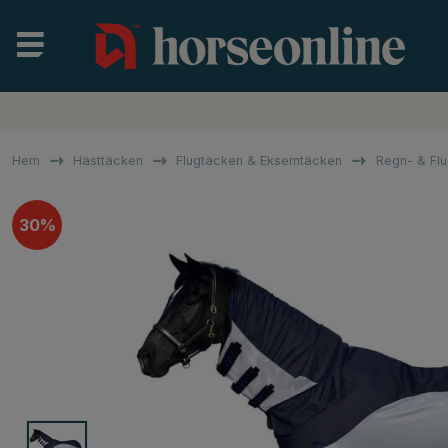
Hem
Hästtäcken
Flugtäcken & Eksemtäcken
Regn- & Fl
30%