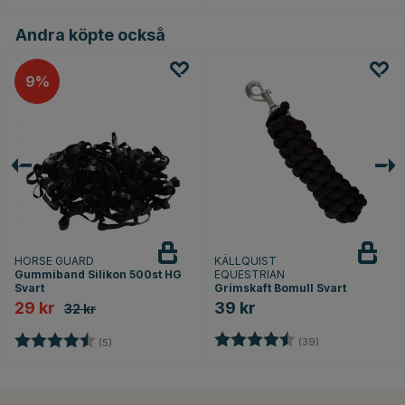
Andra köpte också
9
HORSE GUARD
KÄLLQUIST
Gummiband Silikon 500st HG
EQUESTRIAN
Svart
Grimskaft Bomull Svart
29 kr
39 kr
32 kr
Betyg:
4.4 utav 5 stjär
Betyg:
4.2 utav 5 stjärnor
(39)
(5)