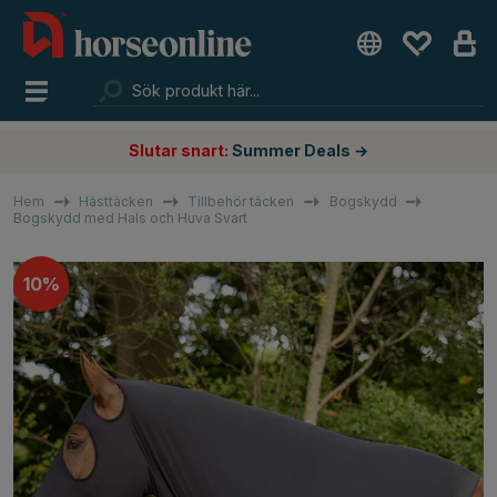
Slutar snart:
Summer Deals →
Hem
Hästtäcken
Tillbehör täcken
Bogskydd
Bogskydd med Hals och Huva Svart
10%