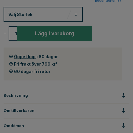
Recensioner (
5
)
Välj
Storlek
-
+
Lägg i varukorg
Öppet köp
i 60 dagar
Fri frakt
över 799 kr*
60 dagar fri retur
Beskrivning
Om tillverkaren
Omdömen