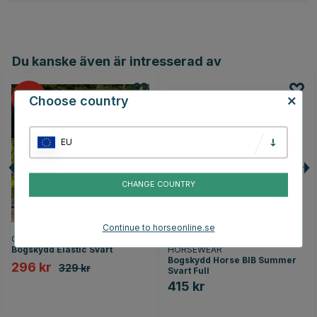
Du kanske även är intresserad av
10
Choose country
EU
CHANGE COUNTRY
Continue to horseonline.se
QHP
KENTUCKY
Bogskydd Elastic Svart
HORSEWEAR
Bogskydd Horse BIB Summer
296 kr
329 kr
Svart Full
415 kr