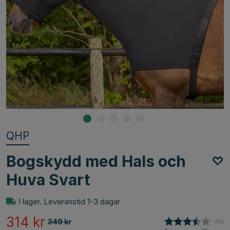
QHP
Bogskydd med Hals och
Huva Svart
I lager. Leveranstid 1-3 dagar
314
kr
349
kr
(
röste
12
)