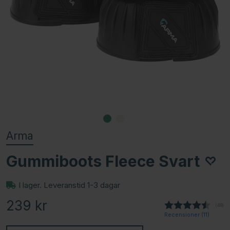
Arma
Gummiboots Fleece Svart
I lager. Leveranstid 1-3 dagar
239
kr
(
röste
48
)
Recensioner (
11
)