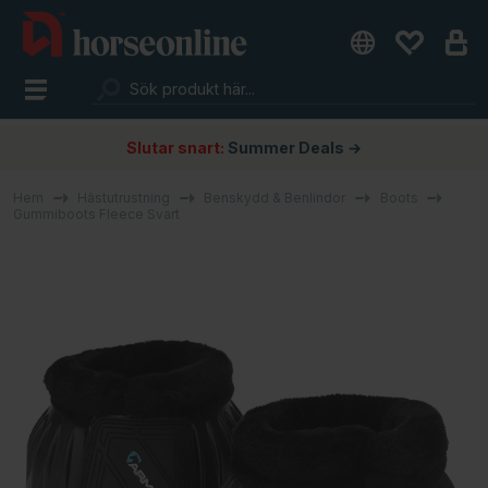
Slutar snart:
Summer Deals →
Hem
Hästutrustning
Benskydd & Benlindor
Boots
Gummiboots Fleece Svart