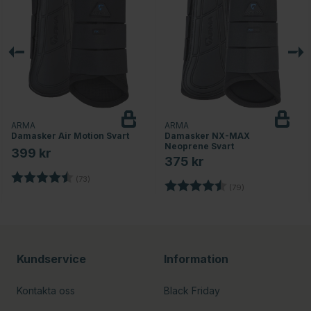
ARMA
ARMA
Damasker Air Motion Svart
Damasker NX-MAX
Neoprene Svart
399 kr
375 kr
Betyg:
4.5 utav 5 stjärnor
(73)
nor
Betyg:
4.5 utav 5 stjärn
(79)
Kundservice
Information
Kontakta oss
Black Friday