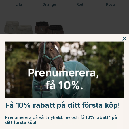
Lila
Orange
Röd
Rosa
Vit
Brun
Beskrivning
Om tillverkaren
Choose country
Omdömen
Få 10% rabatt på ditt första köp!
EU
Prenumerera på vårt nyhetsbrev och
få 10% rabatt* på
ditt första köp!
CHANGE COUNTRY