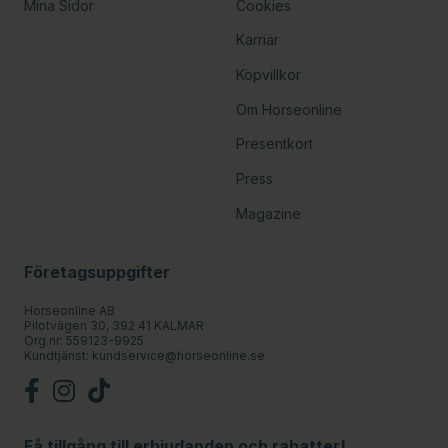
Mina Sidor
Cookies
Karriär
Köpvillkor
Om Horseonline
Presentkort
Press
Magazine
Företagsuppgifter
Horseonline AB
Pilotvägen 30, 392 41 KALMAR
Org.nr: 559123-9925
Kundtjänst:
kundservice@horseonline.se
Få tillgång till erbjudanden och rabatter!