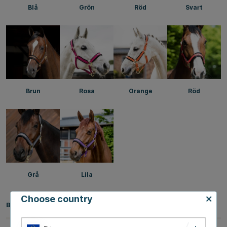
Blå
Grön
Röd
Svart
Brun
Rosa
Orange
Röd
Grå
Lila
Choose country
Beskrivning