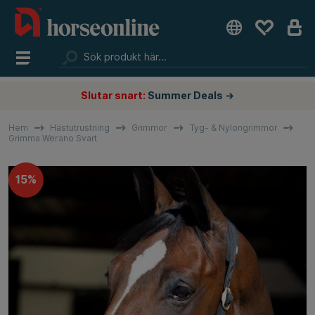
Slutar snart:
Summer Deals →
Hem
Hästutrustning
Grimmor
Tyg- & Nylongrimmor
Grimma Werano Svart
15%