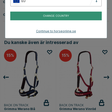
EU
Om tillverkaren
Omdömen
CHANGE COUNTRY
Continue to horseonline.se
Du kanske även är intresserad av
15
15
BACK ON TRACK
BACK ON TRACK
Grimma Werano Blå
Grimma Werano Vinröd