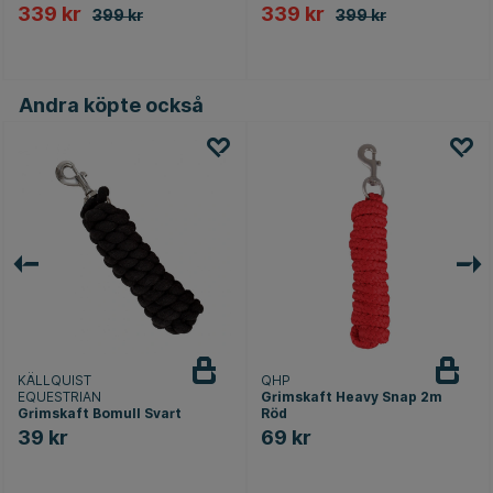
339 kr
339 kr
399 kr
399 kr
Andra köpte också
KÄLLQUIST
QHP
EQUESTRIAN
Grimskaft Heavy Snap 2m
Grimskaft Bomull Svart
Röd
39 kr
69 kr