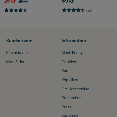
26 kr
69 kr
29 kr
Betyg:
4.4 utav 5 stjär
Betyg:
4.7 utav 5 stjärnor
(39)
(81)
Kundservice
Information
Kontakta oss
Black Friday
Mina Sidor
Cookies
Karriär
Köpvillkor
Om Horseonline
Presentkort
Press
Magazine