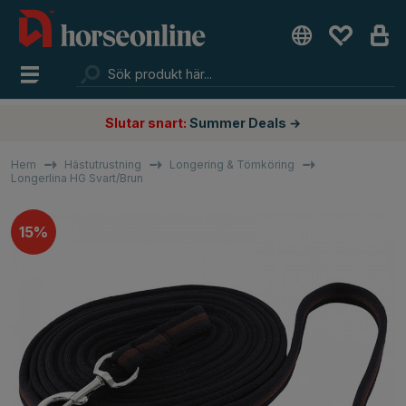
Slutar snart:
Summer Deals →
Hem
Hästutrustning
Longering & Tömköring
Longerlina HG Svart/Brun
15