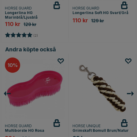
HORSE GUARD
HORSE GUARD
Longerlina HG
Longerlina Soft HG Svart/Grå
Marinblå/Ljusblå
110 kr
129 kr
110 kr
129 kr
Betyg:
5.0 utav 5 stjärnor
(2)
Andra köpte också
10
HORSE GUARD
HORSE UNIQUE
Multiborste HG Rosa
Grimskaft Bomull Brun/Natur