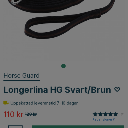
Horse Guard
Longerlina HG Svart/Brun
Uppskattad leveranstid 7-10 dagar
110
kr
129
kr
(
röst
2
)
Recensioner (
1
)