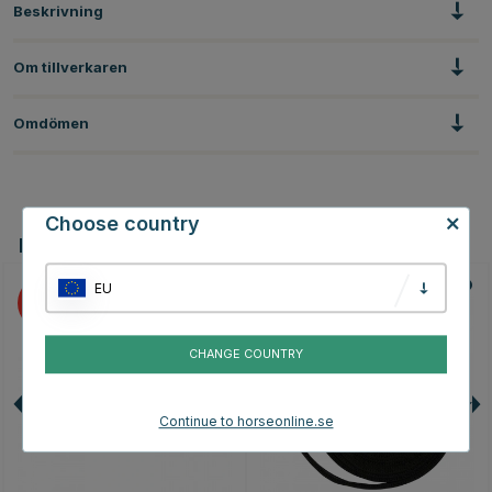
Beskrivning
Om tillverkaren
Omdömen
Choose country
Du kanske även är intresserad av
EU
15
15
CHANGE COUNTRY
Continue to horseonline.se