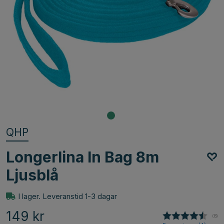
QHP
Longerlina In Bag 8m
Ljusblå
I lager. Leveranstid 1-3 dagar
149
kr
(
röst
8
)