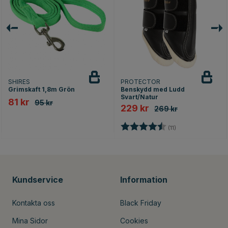
SHIRES
PROTECTOR
Grimskaft 1,8m Grön
Benskydd med Ludd
Svart/Natur
81 kr
95 kr
229 kr
269 kr
nor
Betyg:
4.6 utav 5 stjärno
(11)
Kundservice
Information
Kontakta oss
Black Friday
Mina Sidor
Cookies