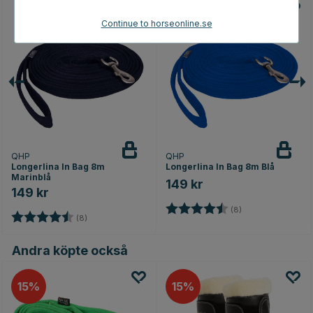
Continue to horseonline.se
QHP
QHP
Longerlina In Bag 8m
Longerlina In Bag 8m Blå
Marinblå
149 kr
149 kr
nor
Betyg:
4.6 utav 5 stjärno
(8)
Betyg:
4.6 utav 5 stjärnor
(8)
Andra köpte också
15
15