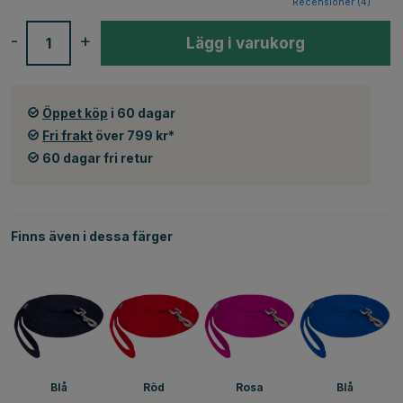
Recensioner (
4
)
-
+
Lägg i varukorg
Öppet köp
i 60 dagar
Fri frakt
över 799 kr*
60 dagar fri retur
Finns även i dessa färger
Blå
Röd
Rosa
Blå