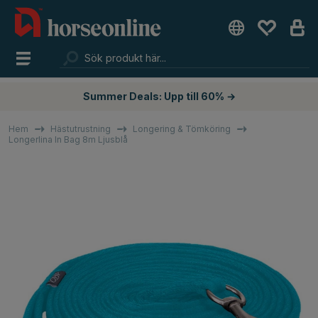
Summer Deals: Upp till 60% →
Hem
Hästutrustning
Longering & Tömköring
Longerlina In Bag 8m Ljusblå