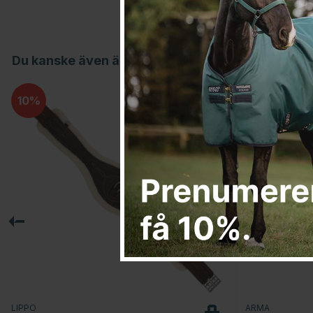
Du kanske även är intresserad av
10
LIPPO
ARMA