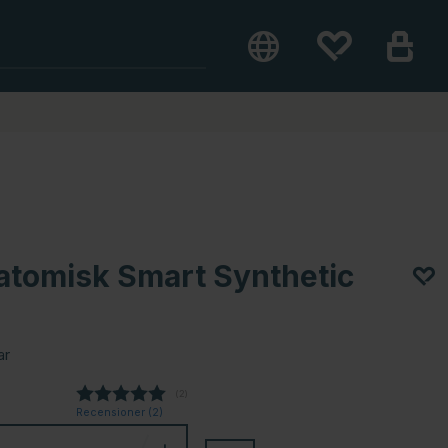
atomisk Smart Synthetic
ar
(
röster:
2
)
Recensioner (
2
)