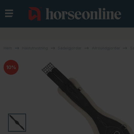
Hem
Hästutrustning
Sadelgjordar
Allroundgjordar
Sa
10%