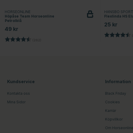
HORSEONLINE
HANSBO SPOR
Höpåse Team Horseonline
Flexlinda HS Ela
Petrolblå
25 kr
49 kr
Betyg:
(
Betyg:
4.7 utav 5 stjärnor
(262)
Kundservice
Information
Kontakta oss
Black Friday
Mina Sidor
Cookies
Karriär
Köpvillkor
Om Horseonlin