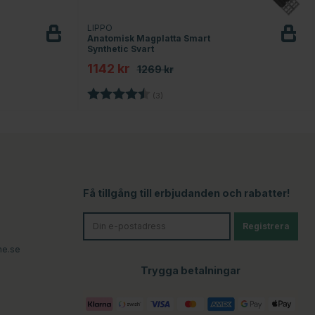
LIPPO
Anatomisk Magplatta Smart
Synthetic Svart
1142 kr
1269 kr
Betyg:
4.3 utav 5 stjärnor
(3)
Få tillgång till erbjudanden och rabatter!
Registrera
ne.se
Trygga betalningar