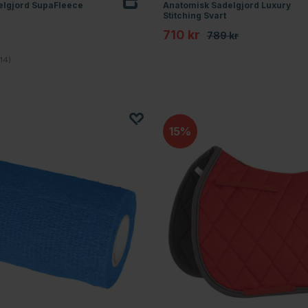
elgjord SupaFleece
Anatomisk Sadelgjord Luxury
Stitching Svart
710 kr
789 kr
4.3 utav 5 stjärnor
14)
15