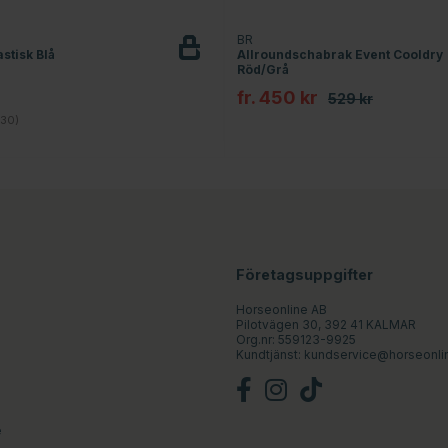
T
BR
stisk Blå
Allroundschabrak Event Cooldry
Röd/Grå
fr. 450 kr
529 kr
4.8 utav 5 stjärnor
30)
Företagsuppgifter
Horseonline AB
Pilotvägen 30, 392 41 KALMAR
Org.nr: 559123-9925
Kundtjänst:
kundservice@horseonli
e