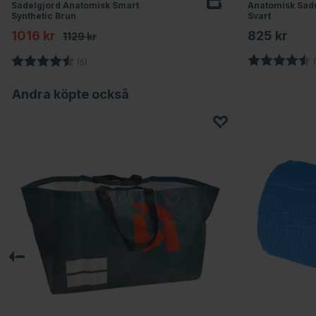
Sadelgjord Anatomisk Smart
Anatomisk Sad
Synthetic Brun
Svart
1016 kr
825 kr
1129 kr
Betyg:
Betyg:
4.2 utav 5 stjärnor
(
(5)
Andra köpte också