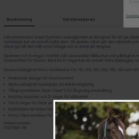
Contin
Beskrivning
Om tillverkaren
Omdö
Den anatomiska Smart Synthetic sadelgjorden är designad för att ge både 
syntetpäls kan du enkelt tvätta den i 30 grader, vilket gör den lättskött och
vilket gör att den står emot slitage och är enkel att rengöra.
Spännen och D-ringar i rostfritt stål säkerställer hållbarhet och pålitlighe
rörelsefrihet för hästen. Med tre D-ringar kan du enkelt fästa hjälptyglar, o
Denna sadelgjord finns i storlekarna 110, 115, 120, 125, 130, 135, 140 och 145 
Anatomisk design för ökad komfort
Mjukt, avtagbart syntetpäls för enkel rengöring
Tåligt syntetläder (Quik Clean™) för långvarig användning
Rostfria spännen och D-ringar för hållbarhet
Tre D-ringar för fäste av hjälptyglar
Karbinhake för enkel fästning av förbygel/martingal
Finns i flera storlekar för optimal passform
Artikelnummer:
113211BA-115