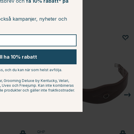
etsbrev och
få 10% rabatt* på
ckså kampanjer, nyheter och
10
ill ha 10% rabatt
s, och du kan när som helst avfölja.
, Grooming Deluxe by Kentucky, Velari,
at, Uvex och Freejump. Kan inte kombineras
e produkter och gäller inte fraktkostnader.
QHP