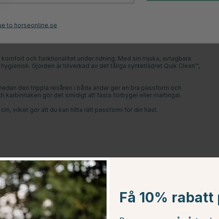
Brun
ue to horseonline.se
men
komfort och funktionalitet under ridning. Med sin mjuka, avtagbara
 hygienisk. Gjorden är tillverkad av det tåliga syntetlädret Quik Clean™,
t, medan den trippla resåren i båda ändar ger en bra passform och
ch karbinhaken gör det smidigt att fästa förbygel eller martingal.
cm, vilket gör att du kan hitta rätt passform för din häst.
Få 10% rabatt p