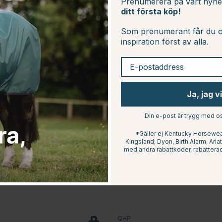
Prenumerera på vårt nyh
ditt första köp!
Som prenumerant får du o
inspiration först av alla.
E-postaddress
10
Ja, jag v
Din e-post är trygg med os
*Gäller ej Kentucky Horsewear
Kingsland, Dyon, Birth Alarm, Ari
med andra rabattkoder, rabatterad
QHP