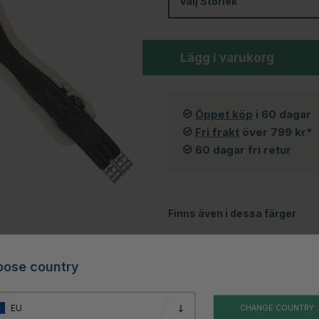
Välj
Storlek
Lägg i varukorg
Öppet köp
i 60 dagar
Fri frakt
över 799 kr*
60 dagar fri retur
Finns även i dessa färger
oose country
EU
CHANGE COUNTRY