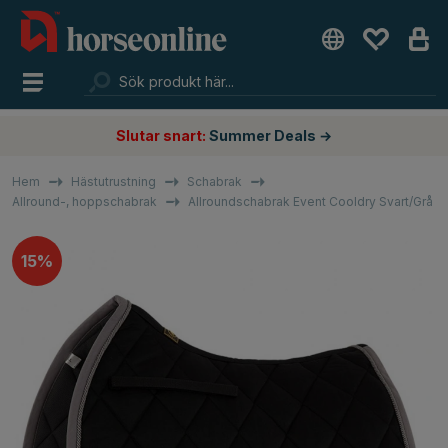
Slutar snart:
Summer Deals →
Hem
Hästutrustning
Schabrak
Allround-, hoppschabrak
Allroundschabrak Event Cooldry Svart/Grå
15%