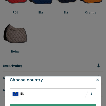
Röd
Blå
Blå
Orange
Beige
Beskrivning
Om tillverkaren
Choose country
Omdömen
EU