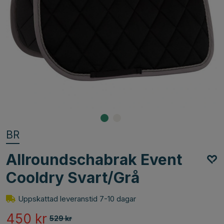
BR
Allroundschabrak Event
Cooldry Svart/Grå
Uppskattad leveranstid 7-10 dagar
450
kr
529
kr