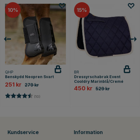
10
15
QHP
BR
Benskydd Neopren Svart
Dressyrschabrak Event
Cooldry Marinblå/Cremé
251 kr
279 kr
450 kr
529 kr
rnor
Betyg:
4.5 utav 5 stjärnor
(10)
Kundservice
Information