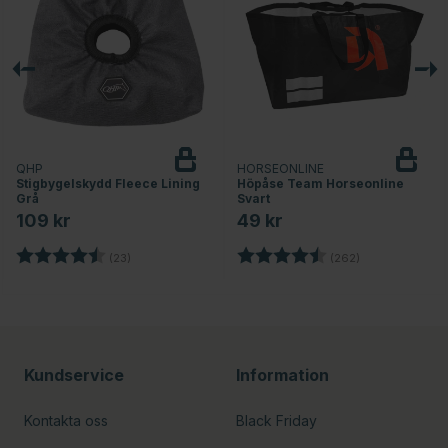
QHP
HORSEONLINE
Stigbygelskydd Fleece Lining
Höpåse Team Horseonline
Grå
Svart
109 kr
49 kr
or
Betyg:
4.3 utav 5 stjärnor
Betyg:
4.7 utav 5 stjä
(23)
(262)
Kundservice
Information
Kontakta oss
Black Friday