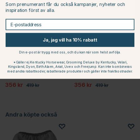
Som prenumerant får du också kampanjer, nyheter och
15
15
inspiration först av alla.
Continue to horseonline.se
E-postaddress
Ja, jag vill ha 10% rabatt
Din e-post är trygg med oss, och du kan när som helst avfölja.
*Gäller ej Kentucky Horsewear, Grooming Deluxe by Kentucky, Velari,
Kingsland, Dyon, Birth Alarm, Ariat, Uvex och Freejump. Kan inte kombineras
med andra rabattkoder, rabatterade produkter och gäller inte fraktkostnader.
PROTECTOR
PROTECTOR
Schabrak Comfort Svart
Schabrak Comfort Vit
356 kr
356 kr
419 kr
419 kr
or
Andra köpte också