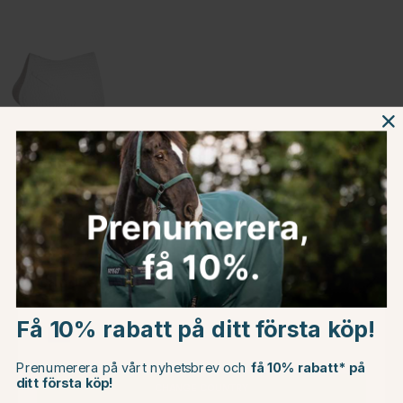
Beskrivning
Om tillverkaren
Choose country
Omdömen
Få 10% rabatt på ditt första köp!
EU
Prenumerera på vårt nyhetsbrev och
få 10% rabatt* på
ditt första köp!
Du kanske även är intresserad av
CHANGE COUNTRY