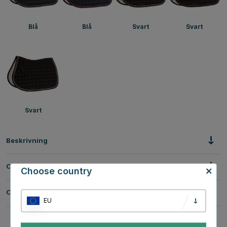
Blå
Blå
Svart
Svart
Svart
Beskrivning
Om tillverkaren
Choose country
Omdömen
EU