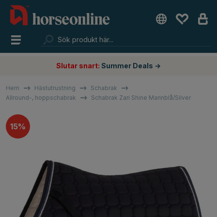
Slutar snart:
Summer Deals →
Hem
Hästutrustning
Schabrak
Allround-, hoppschabrak
Schabrak Zari Shine Marinblå/Silver
15%