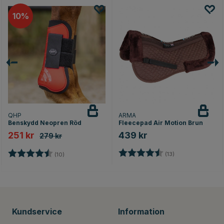
10
QHP
ARMA
Benskydd Neopren Röd
Fleecepad Air Motion Brun
251 kr
439 kr
279 kr
Betyg:
4.2 utav 5 stjärn
nor
Betyg:
4.5 utav 5 stjärnor
(13)
(10)
Kundservice
Information