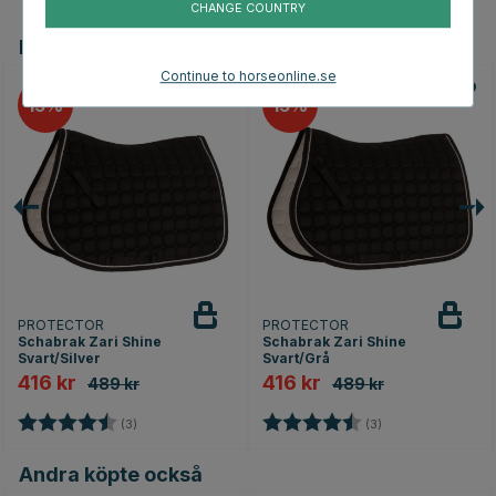
CHANGE COUNTRY
Du kanske även är intresserad av
Continue to horseonline.se
15
15
PROTECTOR
PROTECTOR
Schabrak Zari Shine
Schabrak Zari Shine
Svart/Silver
Svart/Grå
416 kr
416 kr
489 kr
489 kr
Betyg:
4.7 utav 5 stjärnor
Betyg:
4.7 utav 5 stjärno
(3)
(3)
Andra köpte också