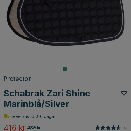
Protector
Schabrak Zari Shine
Marinblå/Silver
Leveranstid 3-6 dagar
416
kr
489
kr
(
röst
3
)