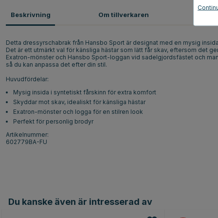
Contin
Beskrivning
Om tillverkaren
Omdö
Detta dressyrschabrak från Hansbo Sport är designat med en mysig insida i 
Det är ett utmärkt val för känsliga hästar som lätt får skav, eftersom det 
Exatron-mönster och Hansbo Sport-loggan vid sadelgjordsfästet och manke
så du kan anpassa det efter din stil.
Huvudfördelar:
Mysig insida i syntetiskt fårskinn för extra komfort
Skyddar mot skav, idealiskt för känsliga hästar
Exatron-mönster och logga för en stilren look
Perfekt för personlig brodyr
Artikelnummer:
602779BA-FU
Du kanske även är intresserad av