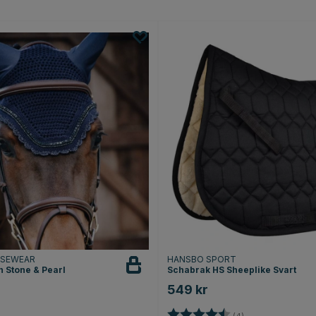
RSEWEAR
HANSBO SPORT
n Stone & Pearl
Schabrak HS Sheeplike Svart
549 kr
Betyg:
4.8 utav 5 stjärno
(4)