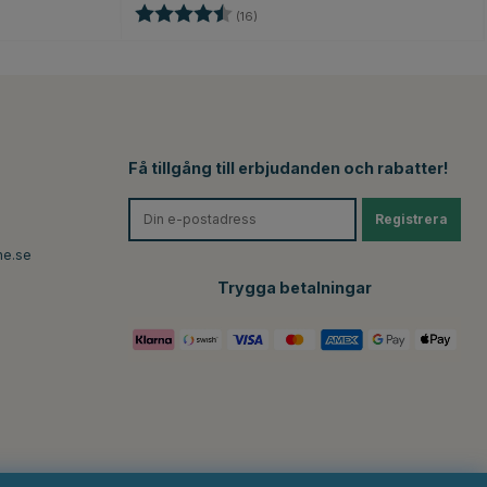
Betyg:
4.6 utav 5 stjärnor
(16)
Få tillgång till erbjudanden och rabatter!
Registrera
ne.se
Trygga betalningar