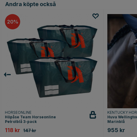
Andra köpte också
20
HORSEONLINE
KENTUCKY HO
Höpåse Team Horseonline
Huva Wellingto
Petrolblå 3-pack
Marinblå
118 kr
955 kr
147 kr