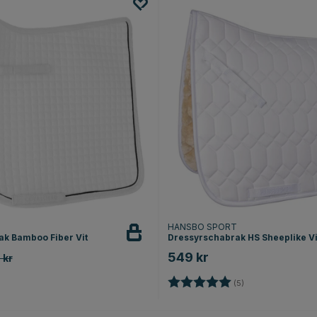
HANSBO SPORT
k Bamboo Fiber Vit
Dressyrschabrak HS Sheeplike Vi
549 kr
 kr
Betyg:
5.0 utav 5 stjärno
(5)