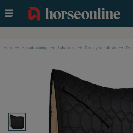
Hem
Hästutrustning
Schabrak
Dressyrschabrak
Dre