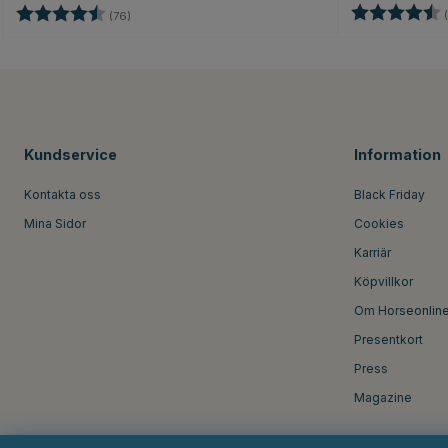
Betyg:
Betyg:
4.6 utav 5 stjärnor
(
(76)
Kundservice
Information
Kontakta oss
Black Friday
Mina Sidor
Cookies
Karriär
Köpvillkor
Om Horseonlin
Presentkort
Press
Magazine