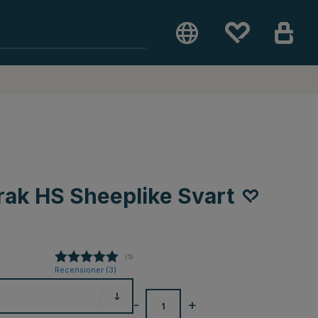
ak HS Sheeplike Svart
(
röster:
5
)
Recensioner (
3
)
-
+