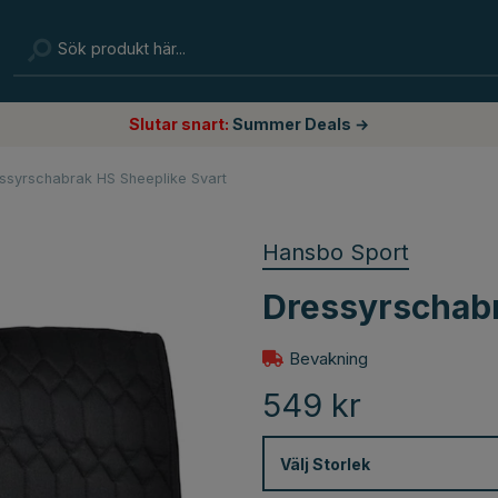
Slutar snart:
Summer Deals →
ssyrschabrak HS Sheeplike Svart
Hansbo Sport
Dressyrschabr
Bevakning
549
kr
Välj
Storlek