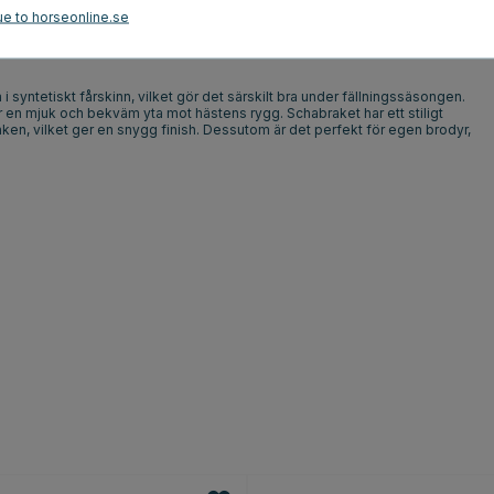
ue to horseonline.se
men
syntetiskt fårskinn, vilket gör det särskilt bra under fällningssäsongen.
ger en mjuk och bekväm yta mot hästens rygg. Schabraket har ett stiligt
n, vilket ger en snygg finish. Dessutom är det perfekt för egen brodyr,