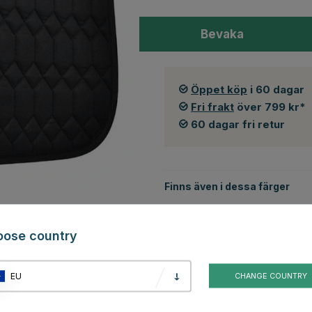
Bevaka
Öppet köp
i 60 dagar
Fri frakt
över 799 kr*
60 dagar fri retur
Finns även i dessa färger
oose country
EU
CHANGE COUNTRY
Blå
Vit