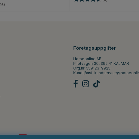
4.9 utav 5 stjärnor
16)
Företagsuppgifter
Horseonline AB
Pilotvägen 30, 392 41 KALMAR
Org.nr: 559123-9925
Kundtjänst:
kundservice@horseonli
e