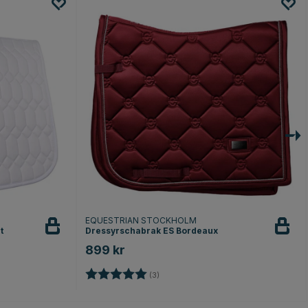
EQUESTRIAN STOCKHOLM
t
Dressyrschabrak ES Bordeaux
899 kr
r
Betyg:
5.0 utav 5 stjärnor
(3)