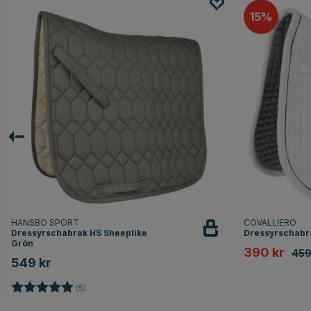
15
HANSBO SPORT
COVALLIERO
Dressyrschabrak HS Sheeplike
Dressyrschabra
Grön
390 kr
459
549 kr
Betyg:
5.0 utav 5 stjärnor
(5)