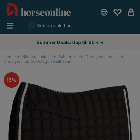
Summer Deals: Upp till 60% →
Hem
Hästutrustning
Schabrak
Dressyrschabrak
Dressyrschabrak Octagon Quilt Svart
15%