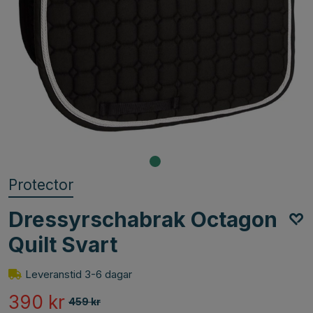
Protector
Dressyrschabrak Octagon
Quilt Svart
Leveranstid 3-6 dagar
390
kr
459
kr