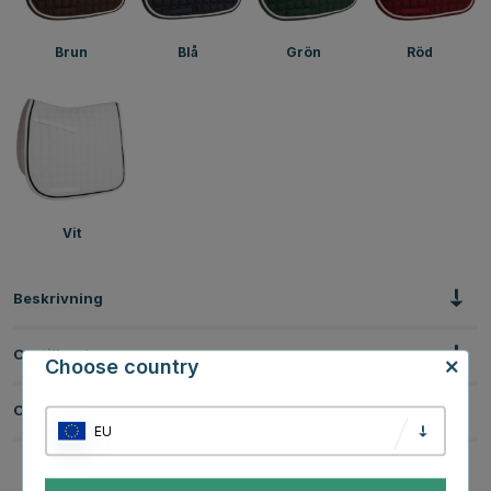
Brun
Blå
Grön
Röd
Vit
Beskrivning
Om tillverkaren
Choose country
Omdömen
EU