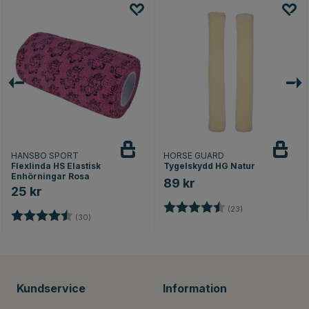
HANSBO SPORT
HORSE GUARD
Flexlinda HS Elastisk
Tygelskydd HG Natur
Enhörningar Rosa
89 kr
25 kr
Betyg:
4.5 utav 5 stjärn
(23)
ärnor
Betyg:
4.8 utav 5 stjärnor
(30)
Kundservice
Information