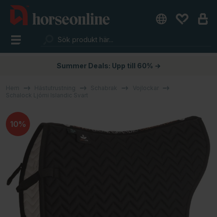
Summer Deals: Upp till 60% →
Hem
Hästutrustning
Schabrak
Vojlockar
Schalock Ljómi Islandic Svart
10