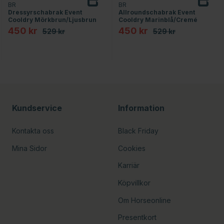
BR
BR
Dressyrschabrak Event
Allroundschabrak Event
Cooldry Mörkbrun/Ljusbrun
Cooldry Marinblå/Cremé
450 kr
450 kr
529 kr
529 kr
or
Kundservice
Information
Kontakta oss
Black Friday
Mina Sidor
Cookies
Karriär
Köpvillkor
Om Horseonline
Presentkort