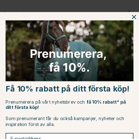
Beskrivning
Om tillverkaren
Omdömen
Choose country
Du kanske även är intresserad av
Få 10% rabatt på ditt första köp!
EU
20
20
Prenumerera på vårt nyhetsbrev och
få 10% rabatt* på
ditt första köp!
CHANGE COUNTRY
Som prenumerant får du också kampanjer, nyheter och
inspiration först av alla.
Continue to horseonline.se
E-postaddress