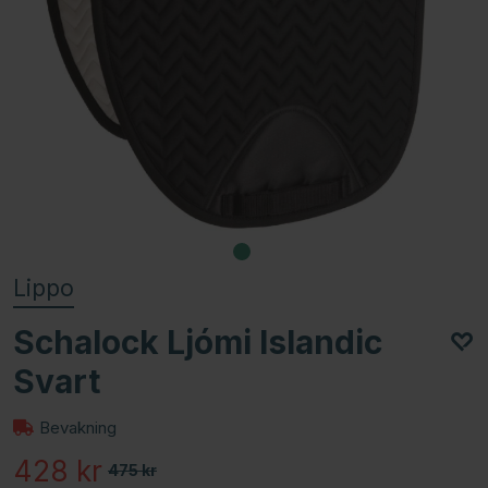
Lippo
Schalock Ljómi Islandic
Svart
Bevakning
428
kr
475
kr