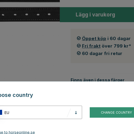
Lägg i varukorg
Öppet köp
i 60 dagar
Fri frakt
över 799 kr*
60 dagar fri retur
Finns även i dessa färger
oose country
EU
CHANGE COUNTRY
Brun
ue to horseonline.se