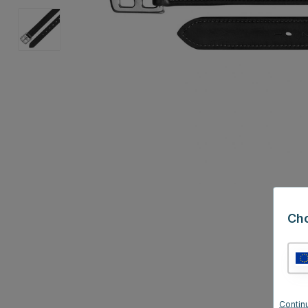
Ch
Contin