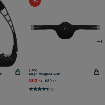
10
LIPPO
rt
Magplattegjord Svart
863 kr
959 kr
nor
Betyg:
4.7 utav 5 stjärnor
(90)