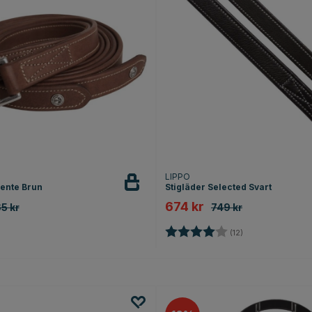
LIPPO
lente Brun
Stigläder Selected Svart
674 kr
5 kr
749 kr
Betyg:
4.0 utav 5 stjärn
(12)