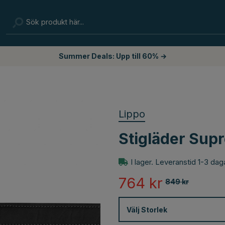
Summer Deals: Upp till 60% →
Lippo
Stigläder Sup
I lager. Leveranstid 1-3 dag
764
kr
849
kr
Välj
Storlek