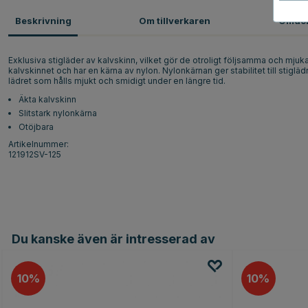
Beskrivning
Om tillverkaren
Omdö
Exklusiva stigläder av kalvskinn, vilket gör de otroligt följsamma och mju
kalvskinnet och har en kärna av nylon. Nylonkärnan ger stabilitet till stiglädr
lädret som hålls mjukt och smidigt under en längre tid.
Äkta kalvskinn
Slitstark nylonkärna
Otöjbara
Artikelnummer:
121912SV-125
Du kanske även är intresserad av
10
10