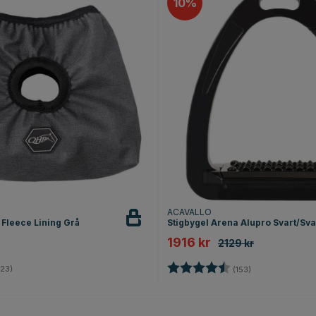
10
ACAVALLO
 Fleece Lining Grå
Stigbygel Arena Alupro Svart/Sva
1916 kr
2129 kr
4.3 utav 5 stjärnor
Betyg:
4.8 utav 5 stjär
23)
(153)