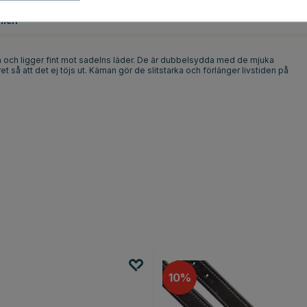
men
ka och ligger fint mot sadelns läder. De är dubbelsydda med de mjuka
et så att det ej töjs ut. Kärnan gör de slitstarka och förlänger livstiden på
10