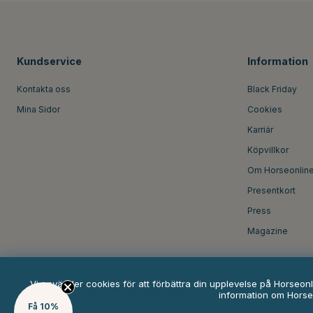
Kundservice
Information
Kontakta oss
Black Friday
Mina Sidor
Cookies
Karriär
Köpvillkor
Om Horseonlin
Presentkort
Press
Magazine
Vi använder cookies för att förbättra din upplevelse på Horseon
information om Horse
Få 10%