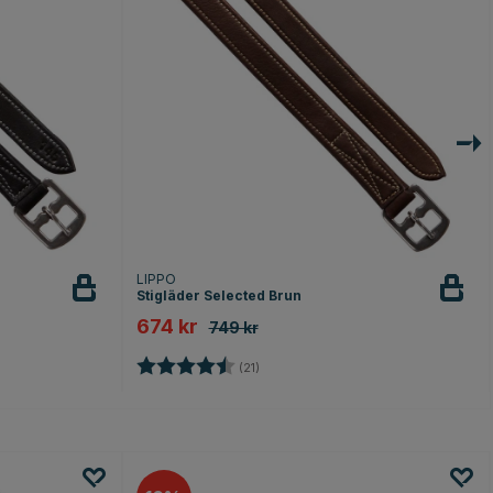
LIPPO
Stigläder Selected Brun
674 kr
749 kr
or
Betyg:
4.5 utav 5 stjärnor
(21)