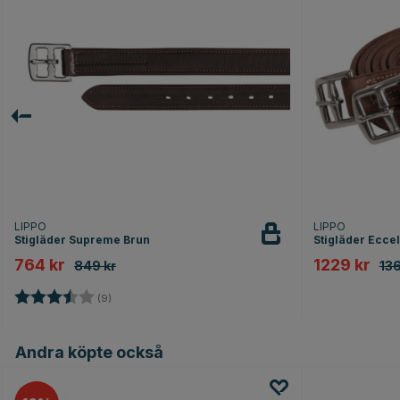
LIPPO
LIPPO
Stigläder Supreme Brun
Stigläder Ecce
764 kr
1229 kr
849 kr
136
Betyg:
3.9 utav 5 stjärnor
(9)
Andra köpte också