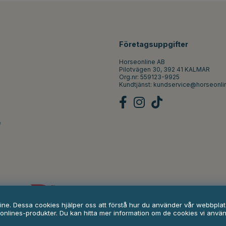
Företagsuppgifter
Horseonline AB
Pilotvägen 30, 392 41 KALMAR
Org.nr: 559123-9925
Kundtjänst:
kundservice@horseonli
e
line. Dessa cookies hjälper oss att förstå hur du använder vår webbpl
onlines-produkter. Du kan hitta mer information om de cookies vi anvä