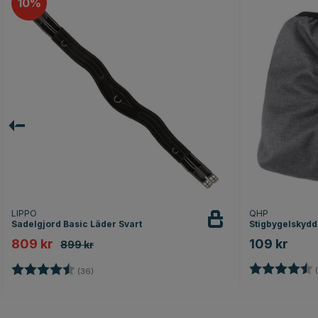
10
LIPPO
QHP
Sadelgjord Basic Läder Svart
Stigbygelskydd
809 kr
109 kr
899 kr
Betyg:
Betyg:
4.7 utav 5 stjärnor
(
(36)