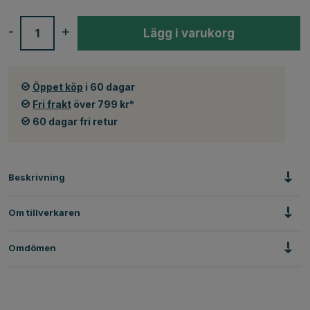
-
+
Lägg i varukorg
Öppet köp
i 60 dagar
Fri frakt
över 799 kr*
60 dagar fri retur
Beskrivning
Om tillverkaren
Omdömen