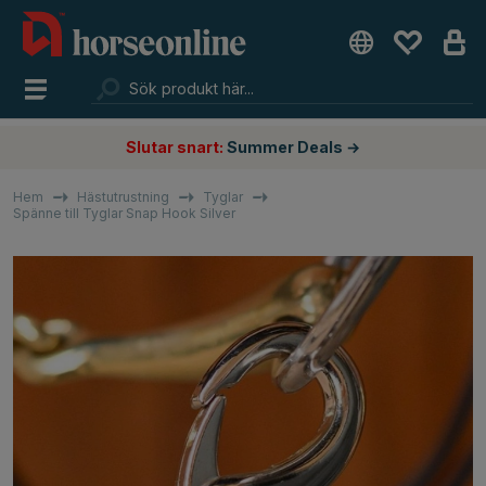
Slutar snart:
Summer Deals →
Hem
Hästutrustning
Tyglar
Spänne till Tyglar Snap Hook Silver