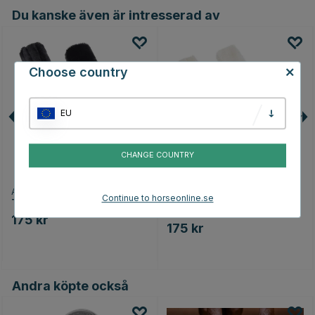
Du kanske även är intresserad av
Choose country
EU
CHANGE COUNTRY
ARMA
ARMA
Continue to horseonline.se
Tygelskydd Supafleece Svart
Tygelskydd Supafleece
Natur
175 kr
175 kr
Andra köpte också