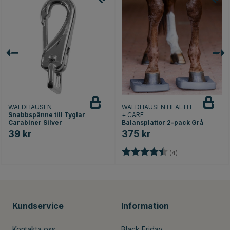
WALDHAUSEN
WALDHAUSEN HEALTH
Snabbspänne till Tyglar
+ CARE
Carabiner Silver
Balansplattor 2-pack Grå
39 kr
375 kr
nor
Betyg:
4.3 utav 5 stjärno
(4)
Kundservice
Information
Kontakta oss
Black Friday