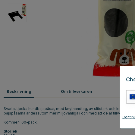
Ch
Beskrivning
Om tillverkaren
Omdö
Svarta, tjocka hundbajspåsar, med knythandtag, av slitstark och kraftig kva
bajspåsarna är dessutom mer miljövänliga i och med att de är tillverkade 
Contin
Kommer i 60-pack.
Storlek