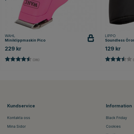
WAHL
LIPPO
Miniklippmaskin Pico
Soundless Öron
229 kr
129 kr
Betyg:
4.1 utav 5 stjärnor
Betyg:
(38)
(
Kundservice
Information
Kontakta oss
Black Friday
Mina Sidor
Cookies