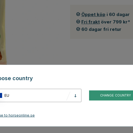
Öppet köp
i 60 dagar
Fri frakt
över 799 kr*
60 dagar fri retur
oose country
men
EU
CHANGE COUNTRY
litet. Perfekta att ha med på hundpromenaderna till stallet, och
av 80% återvunnen plast - hur bra?
ue to horseonline.se