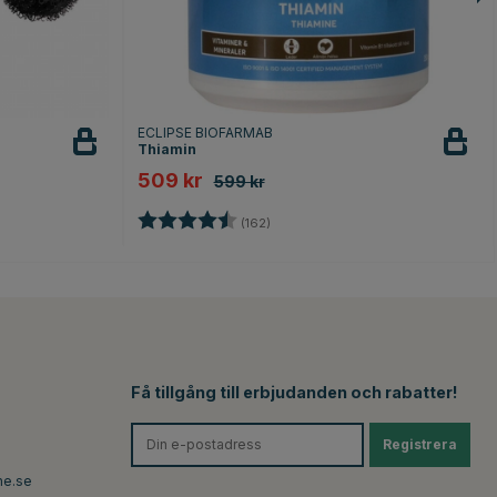
ECLIPSE BIOFARMAB
Thiamin
509 kr
599 kr
or
Betyg:
4.8 utav 5 stjärnor
(162)
Få tillgång till erbjudanden och rabatter!
Registrera
ne.se