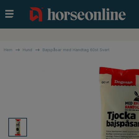
Hem
Hund
Bajspåsar med Handtag 60st Svart