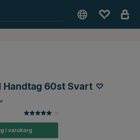
 Handtag 60st Svart
ar
(
röster:
2
)
g i varukorg