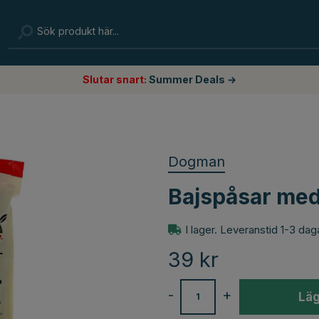
Slutar snart:
Summer Deals →
Dogman
Bajspåsar med
I lager. Leveranstid 1-3 dag
39
kr
-
+
Läg