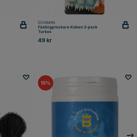
DOGMAN
Fästingplockare Koben 3-pack
Turkos
49 kr
r
15