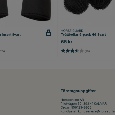
HORSE GUARD
 Insert Svart
Tvättbollar 6-pack HG Svart
65 kr
3.8 utav 5 stjärnor
Betyg:
3.8 utav 5 stjärn
20)
(16)
Företagsuppgifter
Horseonline AB
Pilotvägen 30, 392 41 KALMAR
Org.nr: 559123-9925
Kundtjänst:
kundservice@horseonli