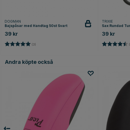
DOGMAN
TRIXIE
Bajspåsar med Handtag 50st Svart
Sax Rundad Tur
39 kr
39 kr
Betyg:
5.0 utav 5 stjärnor
Betyg:
(3)
(
Andra köpte också