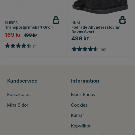
SHIRES
HKM
Transportgrimskaft Grön
Fodrade Allvädersstövlar
Davos Svart
169 kr
199 kr
499 kr
Betyg:
4.9 utav 5 stjärnor
(11)
Betyg:
4.6 utav 5 stjär
(95)
Kundservice
Information
Kontakta oss
Black Friday
Mina Sidor
Cookies
Karriär
Köpvillkor