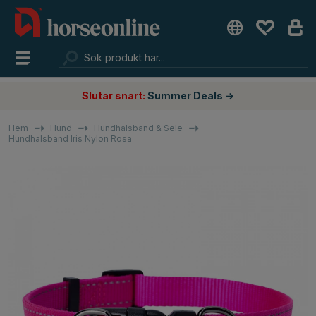
Slutar snart:
Summer Deals →
Hem
Hund
Hundhalsband & Sele
Hundhalsband Iris Nylon Rosa