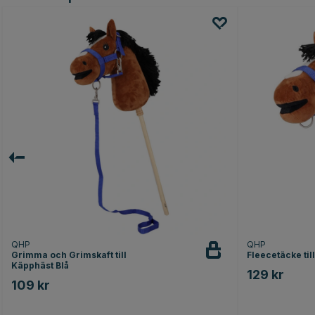
QHP
QHP
Grimma och Grimskaft till
Fleecetäcke til
Käpphäst Blå
129 kr
109 kr