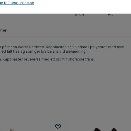
ue to horseonline.se
Brun
Vit
men
d på rasen Welsh Partbred. Käpphästen är tillverkad i polyester, med man
, ett lätt träslag som ger bra balans vid användning.
 Käpphästen levereras med ett brunt, tillhörande träns.