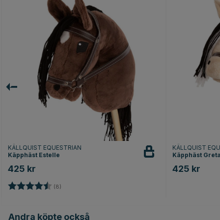
KÄLLQUIST EQUESTRIAN
KÄLLQUIST EQ
Käpphäst Estelle
Käpphäst Gret
425 kr
425 kr
Betyg:
4.8 utav 5 stjärnor
(8)
Andra köpte också