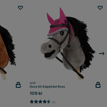
QHP
Huva till Käpphäst Rosa
109 kr
Betyg:
4.7 utav 5 stjärnor
(3)