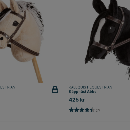
UESTRIAN
KÄLLQUIST EQUESTRIAN
a
Käpphäst Abbe
425 kr
Betyg:
4.6 utav 5 stjärno
(7)