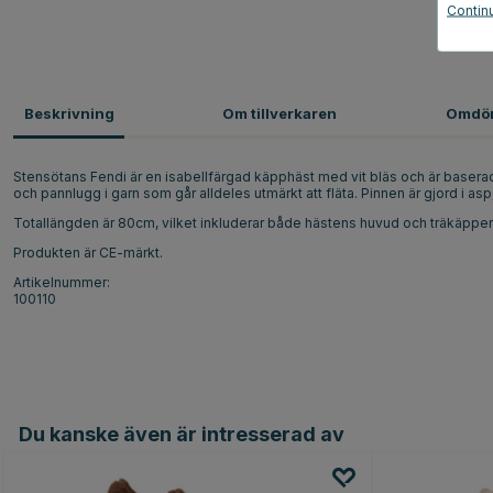
Contin
Beskrivning
Om tillverkaren
Omdö
Stensötans Fendi är en isabellfärgad käpphäst med vit bläs och är basera
och pannlugg i garn som går alldeles utmärkt att fläta. Pinnen är gjord i asp
Totallängden är 80cm, vilket inkluderar både hästens huvud och träkäppen.
Produkten är CE-märkt.
Artikelnummer:
100110
Du kanske även är intresserad av