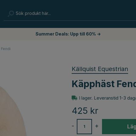
Summer Deals: Upp till 60% →
 Fendi
Källquist Equestrian
Käpphäst Fen
I lager. Leveranstid 1-3 dag
425
kr
-
+
Läg