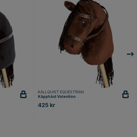
KÄLLQUIST EQUESTRIAN
Käpphäst Valentino
425 kr
r