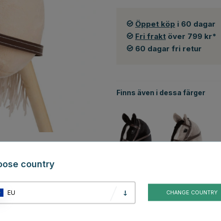
Öppet köp
i 60 dagar
Fri frakt
över 799 kr*
60 dagar fri retur
Finns även i dessa färger
oose country
Svart
Grå
EU
CHANGE COUNTRY