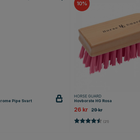
10
HORSE GUARD
rome Pipe Svart
Hovborste HG Rosa
26 kr
29 kr
Betyg:
4.9 utav 5 stjärn
(21)