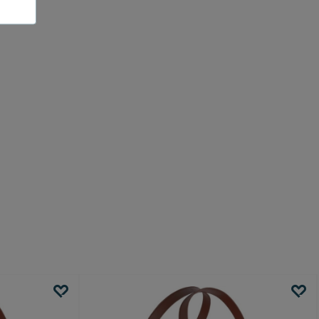
å ditt första köp!
etsbrev och
få 10% rabatt* på
ckså kampanjer, nyheter och