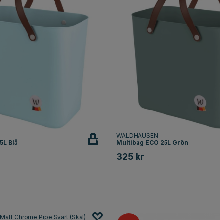
E-postaddress
Ja, jag v
Din e-post är trygg med os
*Gäller ej Kentucky Horsewear
Kingsland, Dyon, Birth Alarm, Ari
med andra rabattkoder, rabatterad
WALDHAUSEN
5L Blå
Multibag ECO 25L Grön
325 kr