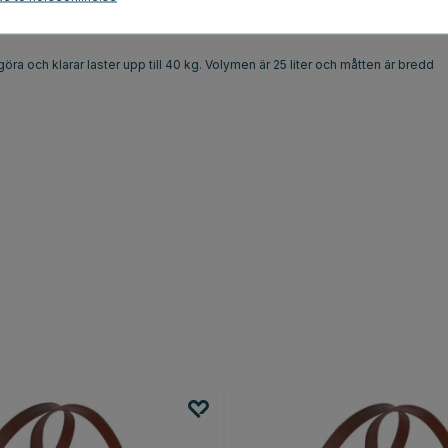
ed en stilren design i en praktisk väska. Den kan användas som
saker i bilen eller helt enkelt för extra förvaring hemma, vilket gör den till
ra och klarar laster upp till 40 kg. Volymen är 25 liter och måtten är bredd
Få 10% rabatt p
Prenumerera på vårt nyh
ditt första köp!
Som prenumerant får du o
inspiration först av alla.