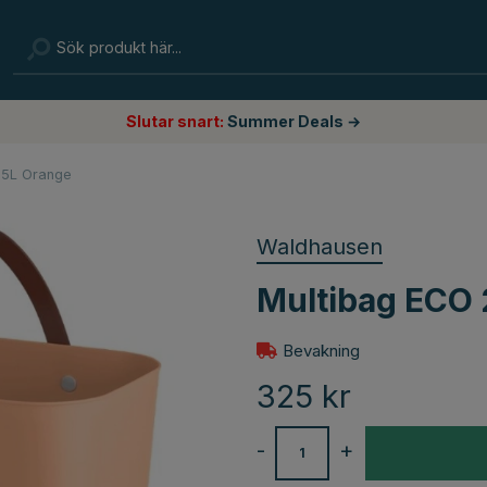
Slutar snart:
Summer Deals →
25L Orange
Waldhausen
Multibag ECO
Bevakning
325
kr
-
+