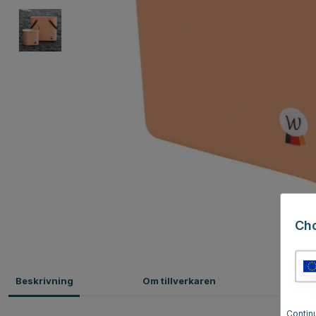
Ch
Beskrivning
Om tillverkaren
Omdö
Contin