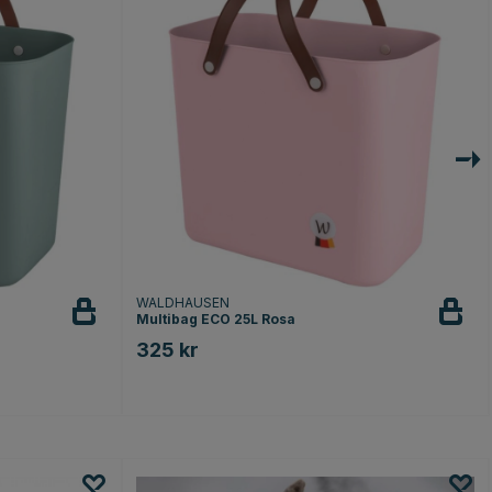
ill ha 10% rabatt
s, och du kan när som helst avfölja.
, Grooming Deluxe by Kentucky, Velari,
at, Uvex och Freejump. Kan inte kombineras
e produkter och gäller inte fraktkostnader.
WALDHAUSEN
Multibag ECO 25L Rosa
325 kr