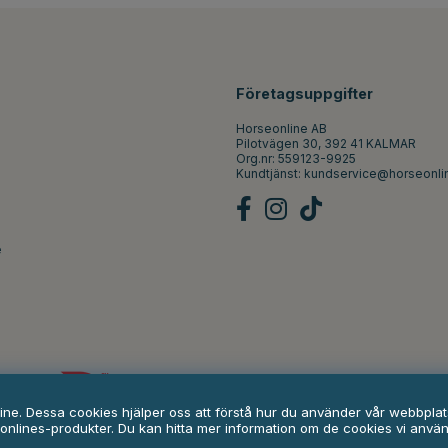
Företagsuppgifter
Horseonline AB
Pilotvägen 30, 392 41 KALMAR
Org.nr: 559123-9925
Kundtjänst:
kundservice@horseonli
e
line. Dessa cookies hjälper oss att förstå hur du använder vår webbpl
onlines-produkter. Du kan hitta mer information om de cookies vi anvä