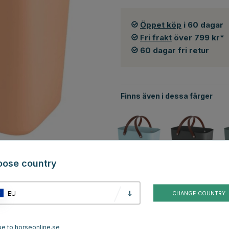
Öppet köp
i 60 dagar
Fri frakt
över 799 kr*
60 dagar fri retur
Finns även i dessa färger
oose country
Blå
Grå
EU
CHANGE COUNTRY
men
ue to horseonline.se