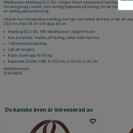
Waldhausen Multibag ECO 25L i färgen Peach kombinerar trendiga färger m
förvaringsbag i stallet, som smidig hjälpreda på tävling, för att transportera 
en verklig allroundlösning.
Väskan har två bekväma handtag som gör den enkel att bära, är lätt att rengö
23,5 cm, höjd 34 cm och djup 40 cm.
Multibag ECO 25L från Waldhausen i färgen Peach
Kan användas i stallet, på tävling, i bilen eller hemma
Två bekväma handtag
Lätt att rengöra
Klarar laster upp till 40 kg
Kapacitet 25 liter, mått: B 23,5 cm, H 34 cm, D 40 cm
Artikelnummer:
1542149PE
Du kanske även är intresserad av