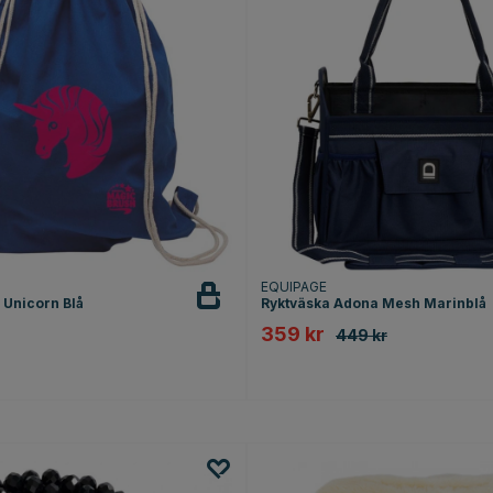
EQUIPAGE
 Unicorn Blå
Ryktväska Adona Mesh Marinblå
359 kr
449 kr