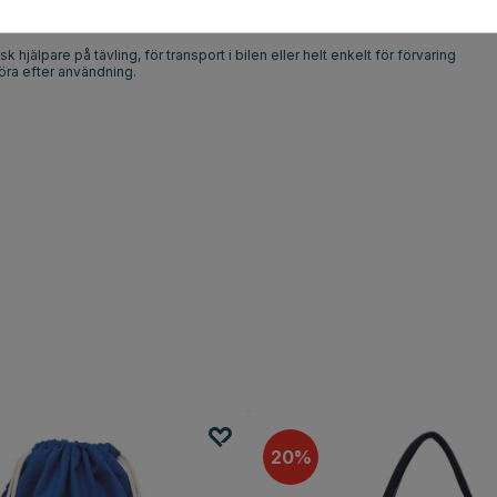
n design i ett praktiskt, litet format. Väskan rymmer 6 liter och har måtten
 med sig.
älpare på tävling, för transport i bilen eller helt enkelt för förvaring
öra efter användning.
20