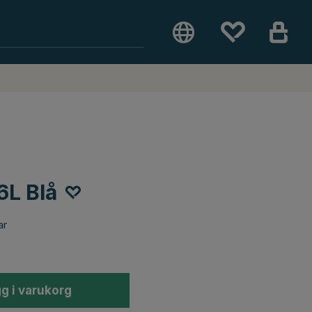
6L Blå
ar
g i varukorg