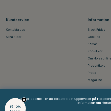
Kundservice
Information
Kontakta oss
Black Friday
Mina Sidor
Cookies
Karriär
Köpvillkor
Om Horseonlin
Presentkort
Press
Magazine
Vi använder cookies för att förbättra din upplevelse på Horseon
information om Horse
Få 10%
rabatt!