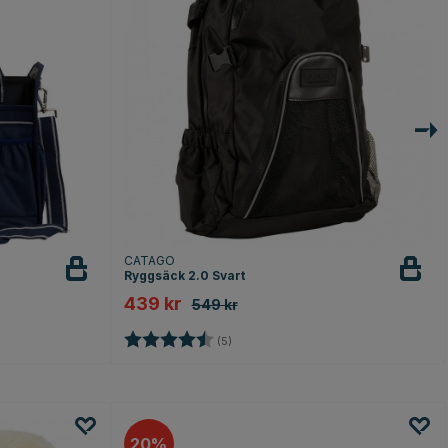
CATAGO
Ryggsäck 2.0 Svart
439 kr
549 kr
Betyg:
4.4 utav 5 stjärnor
(5)
20