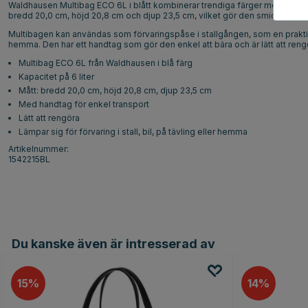
Waldhausen Multibag ECO 6L i blått kombinerar trendiga färger med en stilre
bredd 20,0 cm, höjd 20,8 cm och djup 23,5 cm, vilket gör den smidig att ta
Multibagen kan användas som förvaringspåse i stallgången, som en praktisk hj
hemma. Den har ett handtag som gör den enkel att bära och är lätt att reng
Multibag ECO 6L från Waldhausen i blå färg
Kapacitet på 6 liter
Mått: bredd 20,0 cm, höjd 20,8 cm, djup 23,5 cm
Med handtag för enkel transport
Lätt att rengöra
Lämpar sig för förvaring i stall, bil, på tävling eller hemma
Artikelnummer:
1542215BL
Du kanske även är intresserad av
15
14