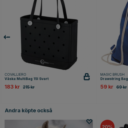
COVALLIERO
MAGIC BRUSH
Väska MultiBag 15l Svart
Drawstring Bag
183 kr
59 kr
215 kr
69 kr
Andra köpte också
20