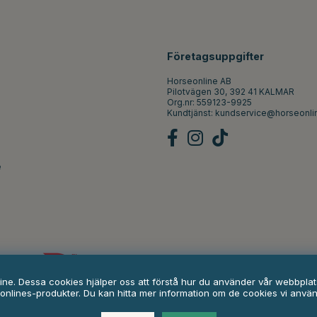
Företagsuppgifter
Horseonline AB
Pilotvägen 30, 392 41 KALMAR
Org.nr: 559123-9925
Kundtjänst:
kundservice@horseonli
e
line. Dessa cookies hjälper oss att förstå hur du använder vår webbpl
onlines-produkter. Du kan hitta mer information om de cookies vi anvä