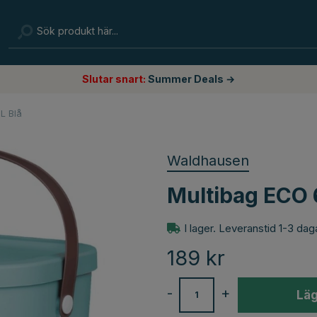
Slutar snart:
Summer Deals →
L Blå
Waldhausen
Multibag ECO 
I lager. Leveranstid 1-3 dag
189
kr
-
+
Läg