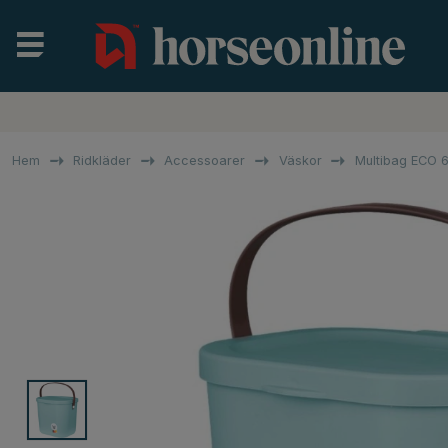
Hem
Ridkläder
Accessoarer
Väskor
Multibag ECO 6