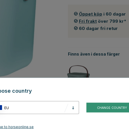
Öppet köp
i 60 dagar
Fri frakt
över 799 kr*
60 dagar fri retur
Finns även i dessa färger
oose country
Grön
EU
CHANGE COUNTRY
men
ue to horseonline.se