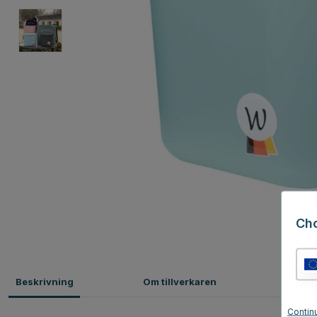
Ch
Beskrivning
Om tillverkaren
Omdö
Contin