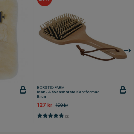
BORSTIQ FARM
Man- & Svansborste Kardformad
Brun
127 kr
159 kr
Betyg:
5.0 utav 5 stjärnor
(2)