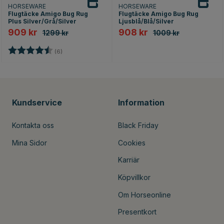
HORSEWARE
HORSEWARE
Flugtäcke Amigo Bug Rug
Flugtäcke Amigo Bug Rug
Plus Silver/Grå/Silver
Ljusblå/Blå/Silver
909 kr
908 kr
1299 kr
1009 kr
Betyg:
4.5 utav 5 stjärnor
(6)
Kundservice
Information
Kontakta oss
Black Friday
Mina Sidor
Cookies
Karriär
Köpvillkor
Om Horseonline
Presentkort