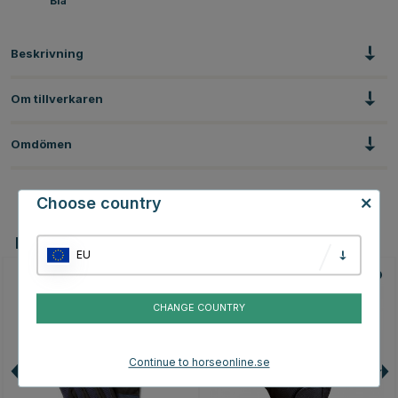
Blå
Beskrivning
Om tillverkaren
Omdömen
Choose country
Du kanske även är intresserad av
EU
CHANGE COUNTRY
Continue to horseonline.se