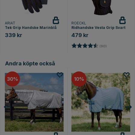
ARIAT
ROECKL
Tek Grip Handske Marinblå
Ridhandske Vesta Grip Svart
339 kr
479 kr
Betyg:
4.8 utav 5 stjär
(90)
Andra köpte också
30
10