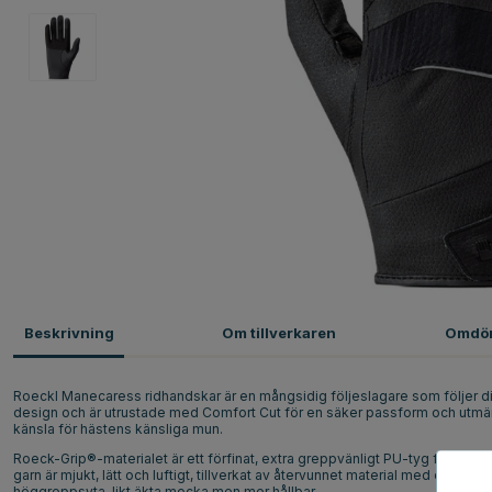
Beskrivning
Om tillverkaren
Omdö
Roeckl Manecaress ridhandskar är en mångsidig följeslagare som följer d
design och är utrustade med Comfort Cut för en säker passform och utmärkt
känsla för hästens känsliga mun.
Roeck-Grip®-materialet är ett förfinat, extra greppvänligt PU-tyg från Roec
garn är mjukt, lätt och luftigt, tillverkat av återvunnet material med en stil
höggreppsyta, likt äkta mocka men mer hållbar.