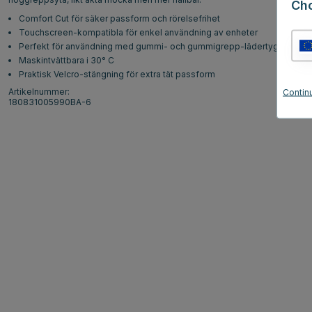
Ch
Comfort Cut för säker passform och rörelsefrihet
Touchscreen-kompatibla för enkel användning av enheter
Perfekt för användning med gummi- och gummigrepp-lädertyglar
Maskintvättbara i 30° C
Praktisk Velcro-stängning för extra tät passform
Artikelnummer:
Contin
180831005990BA-6