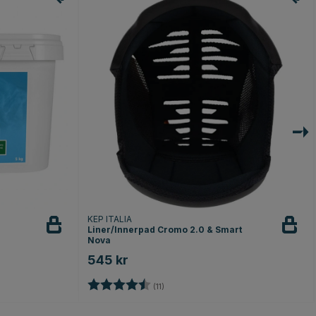
KEP ITALIA
Liner/Innerpad Cromo 2.0 & Smart
Nova
545 kr
or
Betyg:
4.8 utav 5 stjärnor
(11)