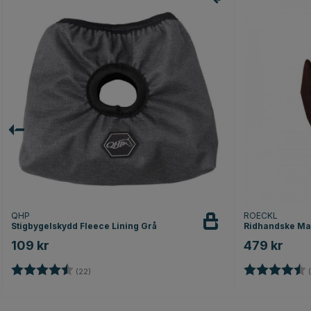
QHP
ROECKL
Stigbygelskydd Fleece Lining Grå
Ridhandske Ma
109 kr
479 kr
Betyg:
4.3 utav 5 stjärnor
Betyg:
(22)
(