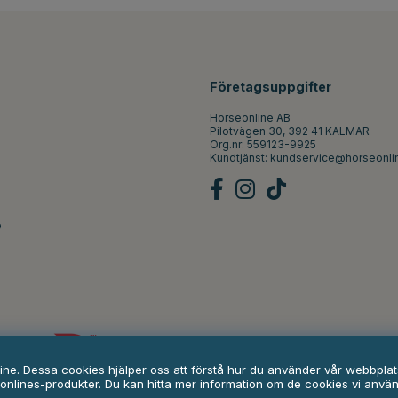
Företagsuppgifter
Horseonline AB
Pilotvägen 30, 392 41 KALMAR
Org.nr: 559123-9925
Kundtjänst:
kundservice@horseonli
e
line. Dessa cookies hjälper oss att förstå hur du använder vår webbpl
onlines-produkter. Du kan hitta mer information om de cookies vi anvä