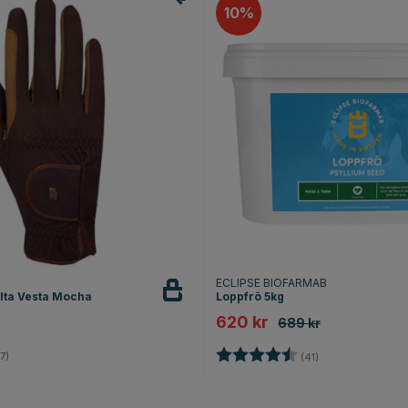
10
ECLIPSE BIOFARMAB
lta Vesta Mocha
Loppfrö 5kg
620 kr
689 kr
4.7 utav 5 stjärnor
Betyg:
4.7 utav 5 stjärn
7)
(41)