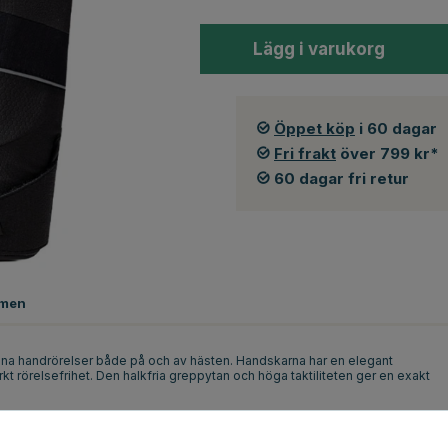
Lägg i varukorg
Öppet köp
i 60 dagar
Fri frakt
över 799 kr*
60 dagar fri retur
men
ina handrörelser både på och av hästen. Handskarna har en elegant
 rörelsefrihet. Den halkfria greppytan och höga taktiliteten ger en exakt
kl Sports, som är elastiskt, andas och sitter tätt. WaffleFlex med Econyl®-
full vaffelstruktur. Eco.Sense® syntetmocka erbjuder en mjuk, taktil och