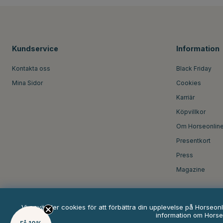
Kundservice
Information
Kontakta oss
Black Friday
Mina Sidor
Cookies
Karriär
Köpvillkor
Om Horseonlin
Presentkort
Press
Magazine
Vi använder cookies för att förbättra din upplevelse på Horseon
information om Horse