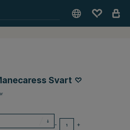
Manecaress Svart
ar
-
+