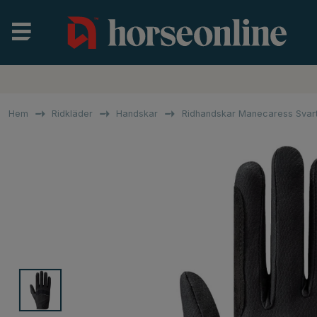
Hem
Ridkläder
Handskar
Ridhandskar Manecaress Svar