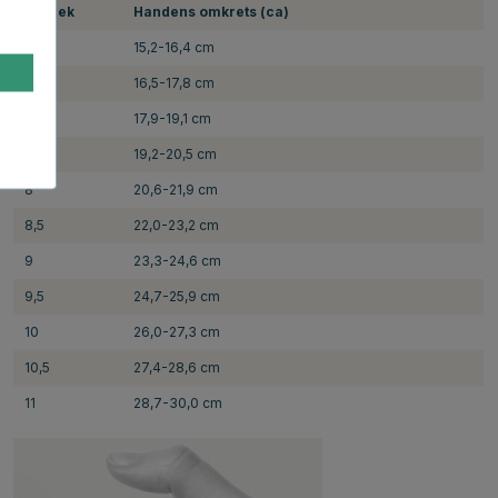
Storlek
Handens omkrets (ca)
6
15,2-16,4 cm
6,5
16,5-17,8 cm
7
17,9-19,1 cm
7,5
19,2-20,5 cm
8
20,6-21,9 cm
8,5
22,0-23,2 cm
9
23,3-24,6 cm
9,5
24,7-25,9 cm
10
26,0-27,3 cm
10,5
27,4-28,6 cm
11
28,7-30,0 cm