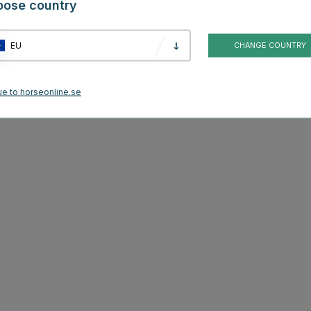
oose country
EU
CHANGE COUNTRY
ue to horseonline.se