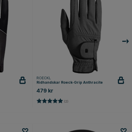
ROECKL
Ridhandskar Roeck-Grip Anthracite
479 kr
Betyg:
5.0 utav 5 stjärnor
(2)