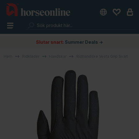
Slutar snart:
Summer Deals →
Hem
Ridkläder
Handskar
Ridhandske Vesta Grip Svart