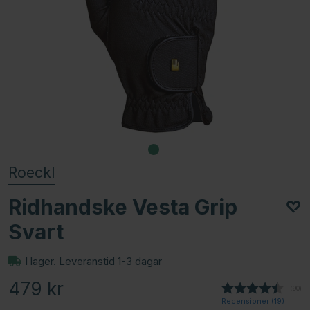
Roeckl
Ridhandske Vesta Grip
Svart
I lager. Leveranstid 1-3 dagar
479
kr
(
röste
90
)
Recensioner (
19
)