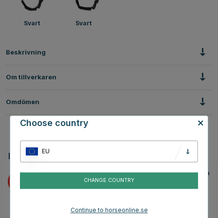
Svart
Svart
Beskrivning
Om tillverkaren
Omdömen
Choose country
EU
Du kanske även är intresserad av
20
20
CHANGE COUNTRY
Continue to horseonline.se