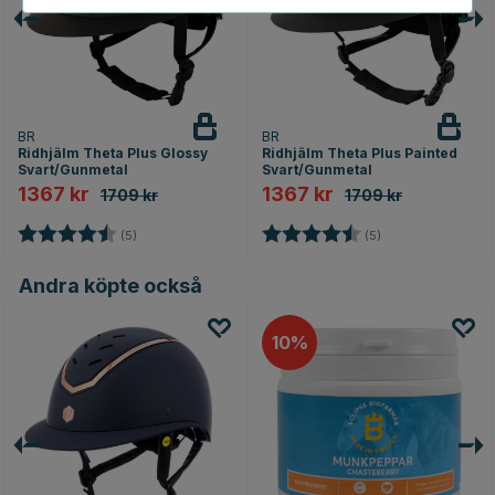
BR
BR
Ridhjälm Theta Plus Glossy
Ridhjälm Theta Plus Painted
Svart/Gunmetal
Svart/Gunmetal
1367 kr
1367 kr
1709 kr
1709 kr
Betyg:
4.8 utav 5 stjärnor
Betyg:
4.8 utav 5 stjärno
(5)
(5)
Andra köpte också
10