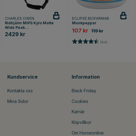
CHARLES OWEN
ECLIPSE BIOFARMAB
Ridhjälm MIPS Kylo Matte
Munkpeppar
Wide Peak
107 kr
119 kr
Marinblå/Roséguld
2429 kr
Betyg:
4.8 utav 5 stjär
(84)
Kundservice
Information
Kontakta oss
Black Friday
Mina Sidor
Cookies
Karriär
Köpvillkor
Om Horseonline