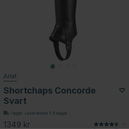
Ariat
Shortchaps Concorde
Svart
I lager. Leveranstid 1-3 dagar
1349
kr
(
röst
8
)