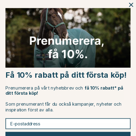
Recensioner (
5
)
Välj
Storlek
-
+
Lägg i varukorg
Öppet köp
i 60 dagar
Choose country
Fri frakt
över 799 kr*
60 dagar fri retur
Få 10% rabatt på ditt första köp!
EU
Prenumerera på vårt nyhetsbrev och
få 10% rabatt* på
ditt första köp!
CHANGE COUNTRY
Beskrivning
Som prenumerant får du också kampanjer, nyheter och
inspiration först av alla.
Om tillverkaren
Continue to horseonline.se
E-postaddress
Omdömen