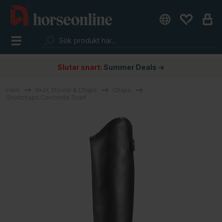
Slutar snart:
Summer Deals →
Hem
Skor, Stövlar & Chaps
Chaps
Shortchaps Concorde Svart