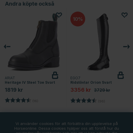
Andra köpte också
10
ARIAT
EGO7
Heritage IV Steel Toe Svart
Ridstövlar Orion Svart
1819 kr
3356 kr
3729 kr
Betyg:
4.6 utav 5 stjärnor
Betyg:
4.3 utav 5 stjär
(16)
(96)
Vi använder cookies för att förbättra din upplevelse på
Horseonline. Dessa cookies hjälper oss att förstå hur du