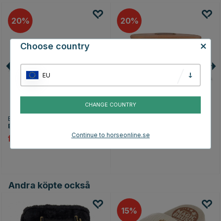
20
20
Choose country
EU
CHANGE COUNTRY
BORSTIQ FARM
BORSTIQ FARM
Bananborste Bassine Brun
Bananborste Poly X-Long
Brun
Continue to horseonline.se
fr. 199 kr
249 kr
159 kr
199 kr
Andra köpte också
15