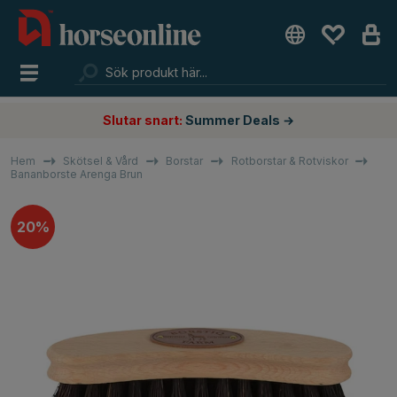
Slutar snart:
Summer Deals →
Hem
Skötsel & Vård
Borstar
Rotborstar & Rotviskor
Bananborste Arenga Brun
20