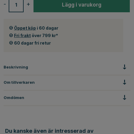
-
+
Lägg i varukorg
Öppet köp
i 60 dagar
Fri frakt
över 799 kr*
60 dagar fri retur
Beskrivning
Om tillverkaren
Omdömen
Du kanske även är intresserad av