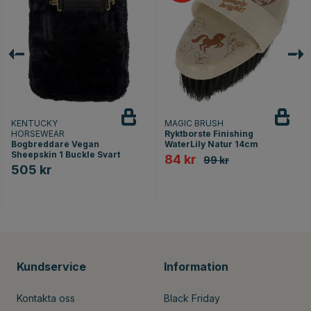
KENTUCKY
MAGIC BRUSH
HORSEWEAR
Ryktborste Finishing
Bogbreddare Vegan
WaterLily Natur 14cm
Sheepskin 1 Buckle Svart
84 kr
99 kr
505 kr
Kundservice
Information
Kontakta oss
Black Friday