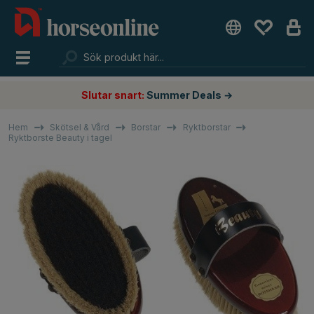
Slutar snart:
Summer Deals →
Hem
Skötsel & Vård
Borstar
Ryktborstar
Ryktborste Beauty i tagel