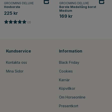
GROOMING DELUXE
GROOMING DELUXE
Hovborste
Borste Medellång borst
Medium
225 kr
169 kr
Betyg:
5.0 utav 5 stjärnor
or
(2)
Kundservice
Information
Kontakta oss
Black Friday
Mina Sidor
Cookies
Karriär
Köpvillkor
Om Horseonline
Presentkort