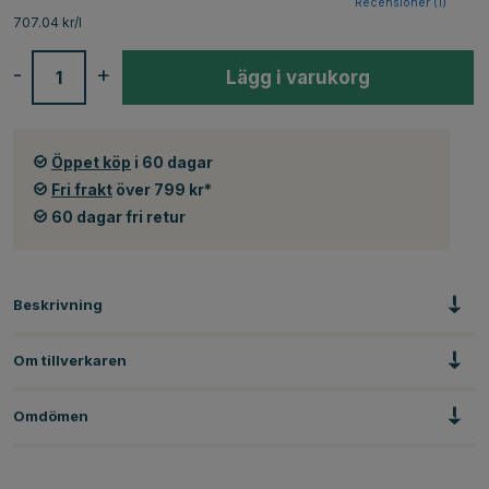
Recensioner (
1
)
707.04 kr/l
-
+
Lägg i varukorg
Öppet köp
i 60 dagar
Fri frakt
över 799 kr*
60 dagar fri retur
Beskrivning
Om tillverkaren
Omdömen