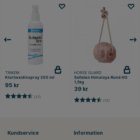
TRIKEM
HORSE GUARD
Klorhexidinspray 200 ml
Saltsten Himalaya Rund HG
1,5kg
95 kr
39 kr
Betyg:
4.7 utav 5 stjärnor
(27)
Betyg:
4.8 utav 5 stjärn
(73)
Kundservice
Information