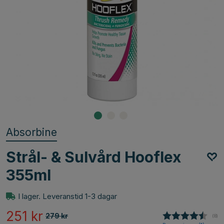
Absorbine
Strål- & Sulvård Hooflex
355ml
I lager. Leveranstid 1-3 dagar
251
kr
279
kr
(
röst
8
)