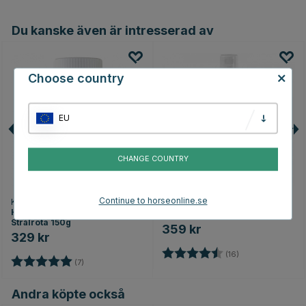
Du kanske även är intresserad av
Choose country
EU
CHANGE COUNTRY
Continue to horseonline.se
KEVIN BACON
VEREDUS
Hovolja Hoof Solution mot
Villate mot Strålröta 500ml
Strålröta 150g
359 kr
329 kr
Betyg:
4.7 utav 5 stjärn
(16)
Betyg:
5.0 utav 5 stjärnor
(7)
Andra köpte också