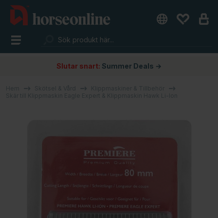
Slutar snart:
Summer Deals →
Hem
Skötsel & Vård
Klippmaskiner & Tillbehör
Skär till Klippmaskin Eagle Expert & Klippmaskin Hawk Li-Ion