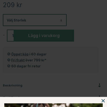
209
kr
Välj
Storlek
-
+
Lägg i varukorg
Öppet köp
i 60 dagar
Fri frakt
över 799 kr*
60 dagar fri retur
Beskrivning
Om tillverkaren