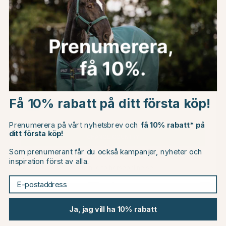
Omdömen
Du kanske även är intresserad av
Choose country
Få 10% rabatt på ditt första köp!
EU
Prenumerera på vårt nyhetsbrev och
få 10% rabatt* på
ditt första köp!
CHANGE COUNTRY
Som prenumerant får du också kampanjer, nyheter och
inspiration först av alla.
Continue to horseonline.se
E-postaddress
PREMIERE
PREMIERE
Skär till Klippmaskin Merlin
Skär till Klippmaskin Merlin
Large
Small
Ja, jag vill ha 10% rabatt
159 kr
39 kr