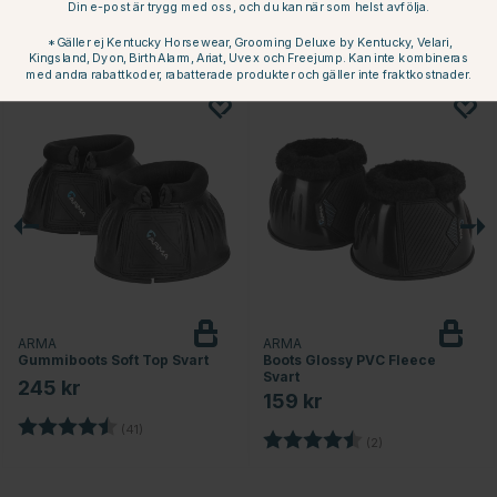
Din e-post är trygg med oss, och du kan när som helst avfölja.
*Gäller ej Kentucky Horsewear, Grooming Deluxe by Kentucky, Velari,
Kingsland, Dyon, Birth Alarm, Ariat, Uvex och Freejump. Kan inte kombineras
Andra köpte också
med andra rabattkoder, rabatterade produkter och gäller inte fraktkostnader.
ARMA
ARMA
Gummiboots Soft Top Svart
Boots Glossy PVC Fleece
Svart
245 kr
159 kr
Betyg:
4.6 utav 5 stjärnor
(41)
Betyg:
4.5 utav 5 stjärno
(2)