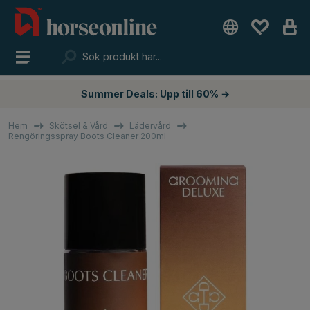
Summer Deals: Upp till 60% →
Hem
Skötsel & Vård
Lädervård
Rengöringsspray Boots Cleaner 200ml