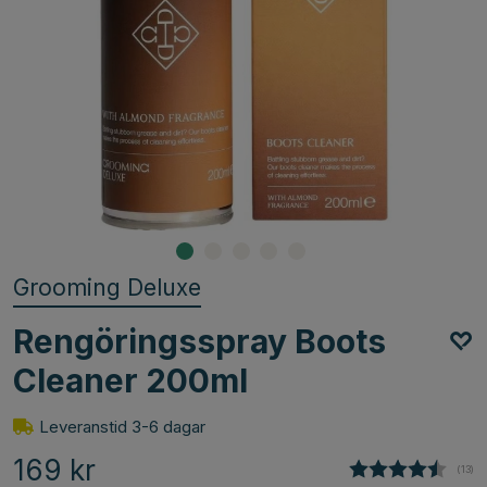
Grooming Deluxe
Rengöringsspray Boots
Cleaner 200ml
Leveranstid 3-6 dagar
169
kr
(
röste
13
)