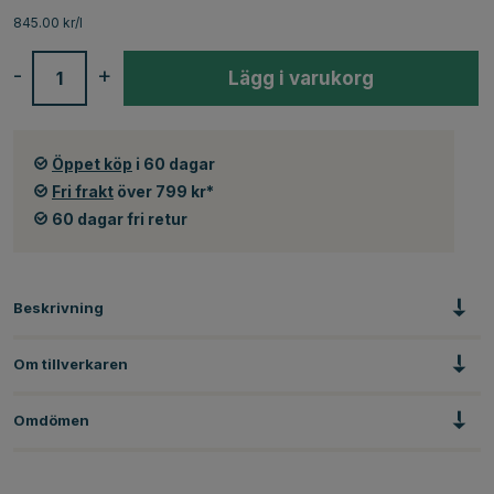
845.00 kr/l
-
+
Lägg i varukorg
Öppet köp
i 60 dagar
Fri frakt
över 799 kr*
60 dagar fri retur
Beskrivning
Om tillverkaren
Omdömen