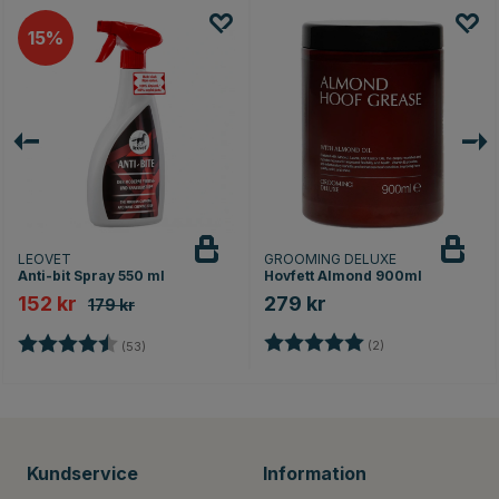
15
LEOVET
GROOMING DELUXE
Anti-bit Spray 550 ml
Hovfett Almond 900ml
152 kr
279 kr
179 kr
Betyg:
5.0 utav 5 stjärno
Betyg:
4.1 utav 5 stjärnor
(2)
(53)
or
Kundservice
Information