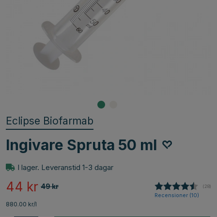
Eclipse Biofarmab
Ingivare Spruta 50 ml
I lager. Leveranstid 1-3 dagar
44
kr
49
kr
(
röste
28
)
Recensioner (
10
)
880.00 kr/l