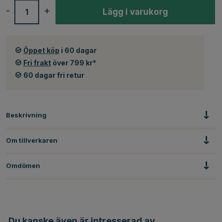
-
+
Lägg i varukorg
Öppet köp
i 60 dagar
Fri frakt
över 799 kr*
60 dagar fri retur
Beskrivning
Om tillverkaren
Omdömen
Du kanske även är intresserad av