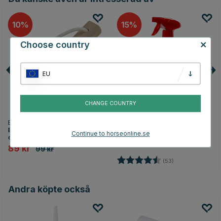
10
15
Choose country
EU
CHANGE COUNTRY
ECLIPSE BIOFARMAB
LEOVET
Brems med Trähandtag 24
Anti-bit Spray 550 ml
Continue to horseonline.se
cm
152 kr
179 kr
89 kr
99 kr
Betyg:
4.1 utav 5 stjärn
(53)
Andra köpte också