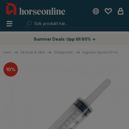
Summer Deals: Upp till 60% →
Hem
Skötsel & Vård
Stallapotek
Ingivare Spruta 50 ml
10