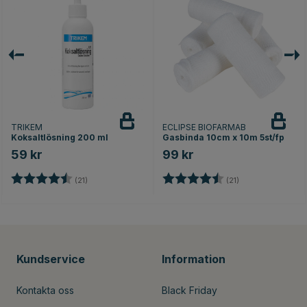
TRIKEM
ECLIPSE BIOFARMAB
Koksaltlösning 200 ml
Gasbinda 10cm x 10m 5st/fp
59 kr
99 kr
Betyg:
4.5 utav 5 stjärnor
Betyg:
4.7 utav 5 stjärn
(21)
(21)
Kundservice
Information
Kontakta oss
Black Friday