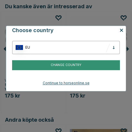
Du kanske även är intresserad av
Choose country
EU
CHANGE COUNTRY
WALDHAUSEN
WALDHAUSEN
Continue to horseonline.se
Sporrar med Remmar Crystal
Sporrar med Remmar Crystal
Vit/Silver
Rosa
175 kr
175 kr
Andra köpte också