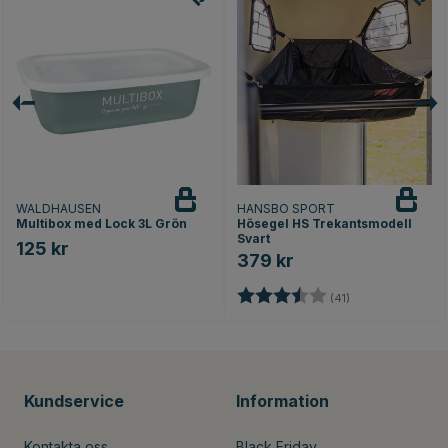
WALDHAUSEN
HANSBO SPORT
Multibox med Lock 3L Grön
Hösegel HS Trekantsmodell
Svart
125 kr
379 kr
Betyg:
3.9 utav 5 stjärn
(41)
Kundservice
Information
Kontakta oss
Black Friday