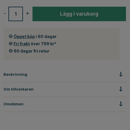
-
+
Lägg i varukorg
Öppet köp
i 60 dagar
Fri frakt
över 799 kr*
60 dagar fri retur
Beskrivning
Om tillverkaren
Omdömen