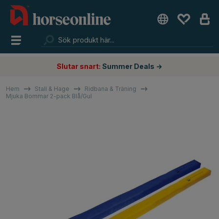
Slutar snart:
Summer Deals →
Hem
Stall & Hage
Ridbana & Träning
Mjuka Bommar 2-pack Blå/Gul