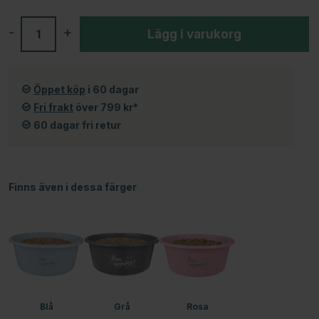
-
+
Lägg i varukorg
Öppet köp
i 60 dagar
Fri frakt
över 799 kr*
60 dagar fri retur
Finns även i dessa färger
Blå
Grå
Rosa