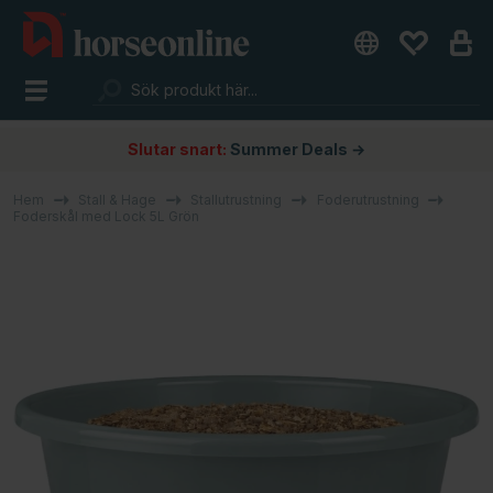
Slutar snart:
Summer Deals →
Hem
Stall & Hage
Stallutrustning
Foderutrustning
Foderskål med Lock 5L Grön