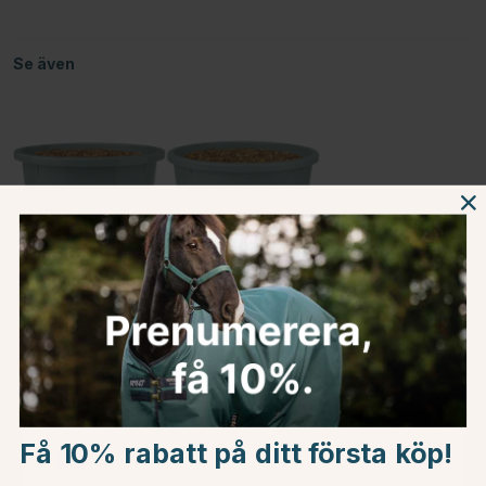
Se även
2L
8L
Beskrivning
Choose country
Om tillverkaren
Få 10% rabatt på ditt första köp!
Omdömen
EU