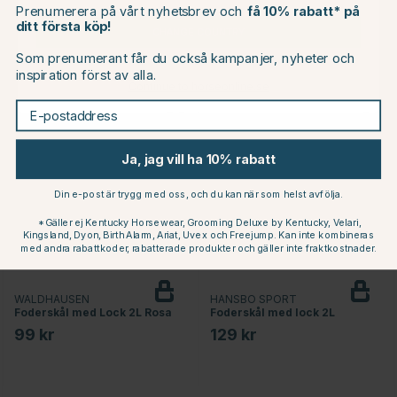
Prenumerera på vårt nyhetsbrev och
få 10% rabatt* på
ditt första köp!
CHANGE COUNTRY
Som prenumerant får du också kampanjer, nyheter och
Du kanske även är intresserad av
inspiration först av alla.
Continue to horseonline.se
E-postaddress
Ja, jag vill ha 10% rabatt
Din e-post är trygg med oss, och du kan när som helst avfölja.
*Gäller ej Kentucky Horsewear, Grooming Deluxe by Kentucky, Velari,
Kingsland, Dyon, Birth Alarm, Ariat, Uvex och Freejump. Kan inte kombineras
med andra rabattkoder, rabatterade produkter och gäller inte fraktkostnader.
WALDHAUSEN
HANSBO SPORT
Foderskål med Lock 2L Rosa
Foderskål med lock 2L
99 kr
129 kr