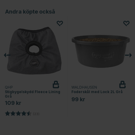
Andra köpte också
QHP
WALDHAUSEN
Stigbygelskydd Fleece Lining
Foderskål med Lock 2L Grå
Grå
99 kr
109 kr
nor
Betyg:
4.3 utav 5 stjärnor
(23)